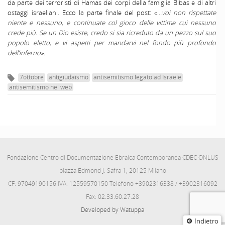
da parte dei terroristi di Hamas dei corpi della famiglia Bibas e di altri
ostaggi israeliani. Ecco la parte finale del post: «…
voi non rispettate
niente e nessuno, e continuate col gioco delle vittime cui nessuno
crede più.
Se un Dio esiste, credo si sia ricreduto da un pezzo sul suo
popolo eletto, e vi aspetti per mandarvi nel fondo più profondo
dell’inferno».
7ottobre
antigiudaismo
antisemitismo legato ad Israele
antisemitismo nel web
Fondazione Centro di Documentazione Ebraica Contemporanea CDEC ONLUS
piazza Edmond J. Safra 1, 20125 Milano
CF: 97049190156 IVA: 12559570150 Telefono +3902316338 / +3902316092
Fax: 02.33.60.27.28
Developed by Watuppa
Indietro