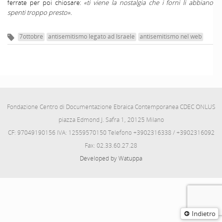
ferrate per poi chiosare:
«ti viene la nostalgia che i forni li abbiano
spenti troppo presto».
7ottobre
antisemitismo legato ad Israele
antisemitismo nel web
Fondazione Centro di Documentazione Ebraica Contemporanea CDEC ONLUS
piazza Edmond J. Safra 1, 20125 Milano
CF: 97049190156 IVA: 12559570150 Telefono +3902316338 / +3902316092
Fax: 02.33.60.27.28
Developed by Watuppa
Indietro