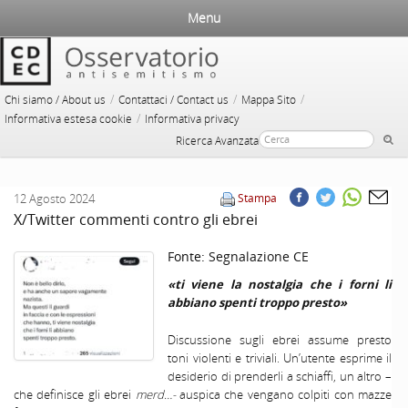
Menu
/
/
/
Chi siamo / About us
Contattaci / Contact us
Mappa Sito
/
Informativa estesa cookie
Informativa privacy
Ricerca Avanzata
12 Agosto 2024
Stampa
X/Twitter commenti contro gli ebrei
Fonte:
Segnalazione CE
«ti viene la nostalgia che i forni li
abbiano spenti troppo presto»
Discussione sugli ebrei assume presto
toni violenti e triviali. Un’utente esprime il
desiderio di prenderli a schiaffi, un altro –
che definisce gli ebrei
merd…-
auspica che vengano colpiti con mazze