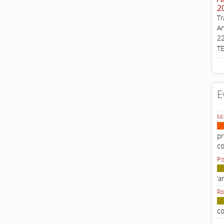
2
Tr
An
22
T
E
Mi
pr
c
Pi
‘a
Ro
co