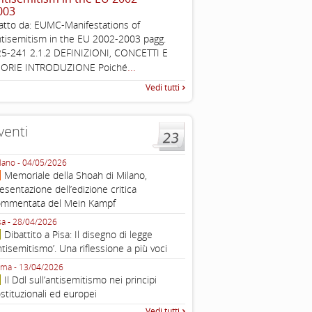
003
, definizione operativa d
antisemitismo
atto da: EUMC-Manifestations of
IHRA Plenary Meetings Buchar
tisemitism in the EU 2002-2003 pagg.
corso della sua assemblea ple
5-241 2.1.2 DEFINIZIONI, CONCETTI E
...
EORIE INTRODUZIONE Poiché
Vedi tutti
venti
lano - 04/05/2026
Roma - 16/03/2026
Memoriale della Shoah di Milano,
Roma, webinar “Il DDL ant
esentazione dell’edizione critica
e ombre
ommentata del Mein Kampf
Fondazione Castagneto Banca 1910
Livorno - 04/03/2026
sa - 28/04/2026
Livorno, conferenza sull’a
Dibattito a Pisa: Il disegno di legge
con Gadi Luzzatto Voghera, di
ntisemitismo’. Una riflessione a più voci
Fondazione CDEC
ma - 13/04/2026
Roma, Via della Dogana Vecchia 2
Il Ddl sull’antisemitismo nei principi
Giustiniani, Sala Zuccari - 03/03/
stituzionali ed europei
Roma, Senato, presentazi
Vedi tutti