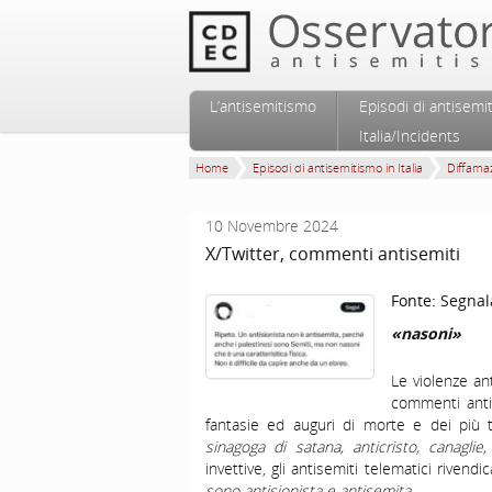
Vai al contenuto principale
Vai al contenuto secondario
L’antisemitismo
Episodi di antisemi
Menu principale
Italia/Incidents
Home
Episodi di antisemitismo in Italia
Diffamaz
10 Novembre 2024
X/Twitter, commenti antisemiti
Fonte:
Segnal
«nasoni»
Le violenze an
commenti antise
fantasie ed auguri di morte e dei più tr
sinagoga di satana, anticristo, canaglie,
invettive, gli antisemiti telematici rivend
sono antisionista e antisemita.