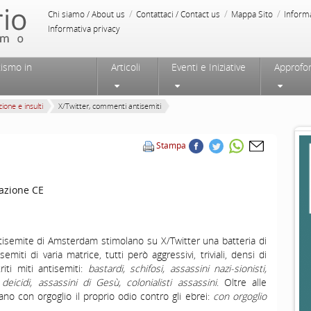
/
/
/
Chi siamo / About us
Contattaci / Contact us
Mappa Sito
Inform
Informativa privacy
tismo in
Articoli
Eventi e Iniziative
Approfo
ione e insulti
X/Twitter, commenti antisemiti
Stampa
azione CE
tisemite di Amsterdam stimolano su X/Twitter una batteria di
miti di varia matrice, tutti però aggressivi, triviali, densi di
iti miti antisemiti:
bastardi, schifosi, assassini nazi-sionisti,
 deicidi, assassini di Gesù, colonialisti assassini
. Oltre alle
icano con orgoglio il proprio odio contro gli ebrei:
con orgoglio