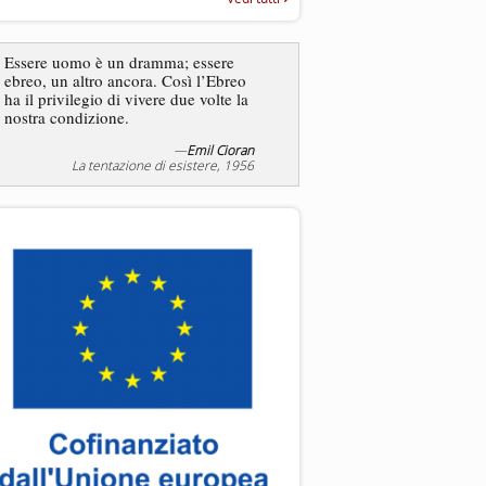
“Rapporto annuale sull’antisem
2025”
Essere uomo è un dramma; essere
ebreo, un altro ancora. Così l’Ebreo
L’antisemitismo non è un
ha il privilegio di vivere due volte la
degli ebrei bensì degli ant
nostra condizione.
—
Emil Cioran
—
Jea
La tentazione di esistere, 1956