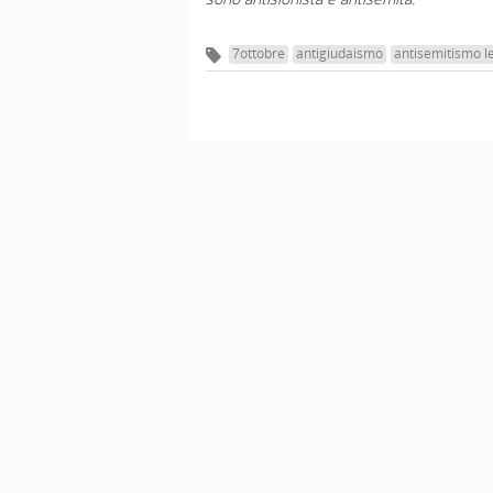
7ottobre
antigiudaismo
antisemitismo l