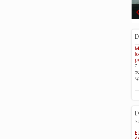
D
M
l
p
Co
po
sp
D
s
E
A