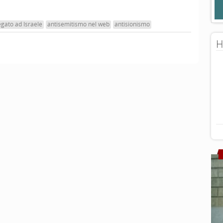
egato ad Israele
antisemitismo nel web
antisionismo
H