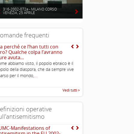
316-2002-072a - MILANO CORSO
VENEZIA, 25 APRILE
omande frequenti
a perché ce l’han tutti con
Da dove arriva l’immagi
oro? Qualche colpa l’avranno
dell’ebreo “usuraio” e
ure avuta…
“strozzino”?
me abbiamo visto, il popolo ebraico è il
L’immagine dell’“ebreo u
polo della diaspora, che da sempre vive
stereotipo molto antico. Esso
...
arso per il mondo,
Vedi tutti
efinizioni operative
ull’antisemitismo
UMC-Manifestations of
INTERNATIONAL HOLOC
ntisemitism in the EU 2002-
REMEMBRANCE ALLIANCE