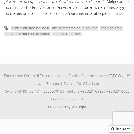
giorno di occupazione, sarà il primo giorno di pace
“. Malgrado le
polemiche che la investono, l’attivista continua a twittare messaggi di
odio antisionista e di esaltazione dell’estremismo arabo-palestinese.
antisemitismo nel web
antisemitismo nella politica
antisionismo
banalizzazione della shoah
massacri hamas
Fondazione Centro di Documentazione Ebraica Contemporanea CDEC ONLUS
piazza Edmond J. Safra 1, 20125 Milano
CF: 97049190156 IVA: 12559570150 Telefono +3902316338 / +3902316092
Fax: 02.33.60.27.28
Developed by Watuppa
Indietro