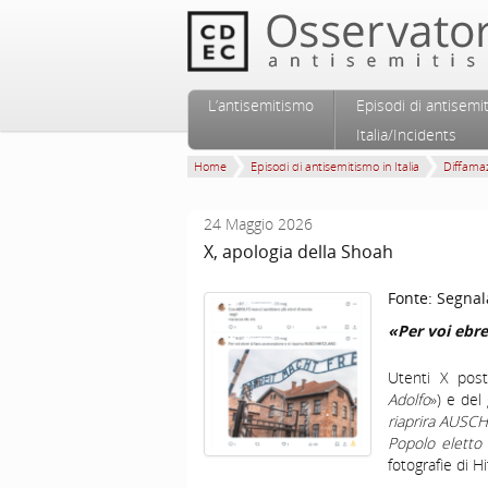
Vai al contenuto principale
Vai al contenuto secondario
L’antisemitismo
Episodi di antisemi
Menu principale
Italia/Incidents
Home
Episodi di antisemitismo in Italia
Diffamaz
24 Maggio 2026
X, apologia della Shoah
Fonte:
Segnal
«Per voi ebr
Utenti X post
Adolfo
») e del
riaprira AUSC
Popolo eletto 
fotografie di H