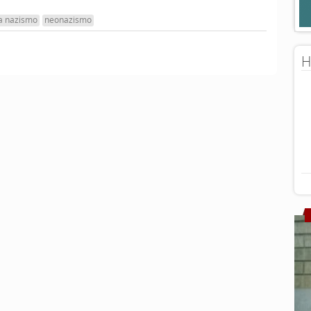
a nazismo
neonazismo
H