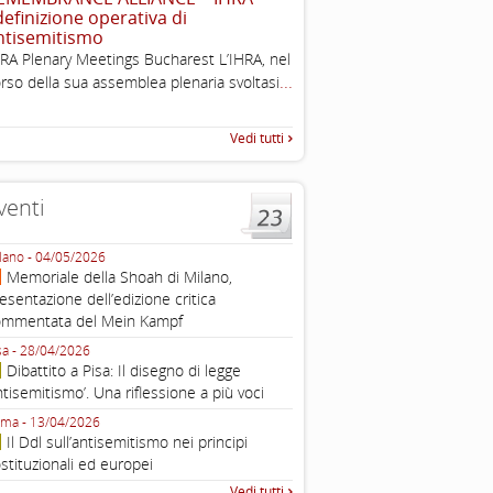
 definizione operativa di
The Louis D. Brandeis Cente
ntisemitismo
Defining Anti-Semitism Doc
RA Plenary Meetings Bucharest L’IHRA, nel
esplicativo dedicato alle dichi
...
rso della sua assemblea plenaria svoltasi
...
operative contro
Vedi tutti
venti
lano - 04/05/2026
Roma - 16/03/2026
Memoriale della Shoah di Milano,
Roma, webinar “Il DDL ant
esentazione dell’edizione critica
e ombre
ommentata del Mein Kampf
Fondazione Castagneto Banca 1910
Livorno - 04/03/2026
sa - 28/04/2026
Livorno, conferenza sull’a
Dibattito a Pisa: Il disegno di legge
con Gadi Luzzatto Voghera, di
ntisemitismo’. Una riflessione a più voci
Fondazione CDEC
ma - 13/04/2026
Roma, Via della Dogana Vecchia 2
Il Ddl sull’antisemitismo nei principi
Giustiniani, Sala Zuccari - 03/03/
stituzionali ed europei
Roma, Senato, presentazi
Vedi tutti