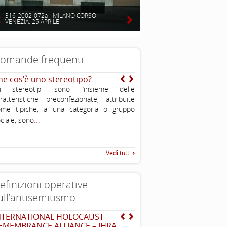
316-2002-072a - MILANO CORSO
VENEZIA, 25 APRILE
omande frequenti
he cos’è uno stereotipo?
E’ vero che gli ebrei so
stati perseguitati nella s
li stereotipi sono l’insieme delle
No, non è vero. Nel corso dei
ratteristiche preconfezionate, attribuite
stati sia periodi di dura pers
ome tipiche, a una categoria o gruppo
.
...
periodi di felice convivenza o
ciale, sono
Vedi tutti
efinizioni operative
ull’antisemitismo
NTERNATIONAL HOLOCAUST
The Louis D. Brandeis C
EMEMBRANCE ALLIANCE – IHRA
definizioni di antisemit