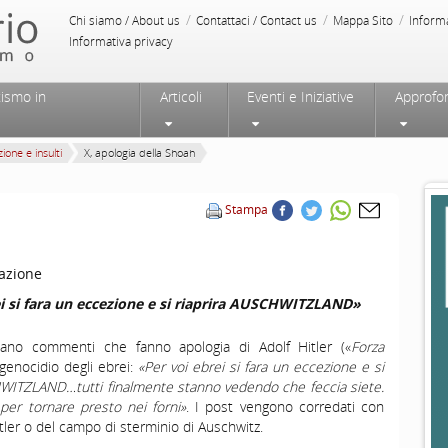
/
/
/
Chi siamo / About us
Contattaci / Contact us
Mappa Sito
Inform
Informativa privacy
tismo in
Articoli
Eventi e Iniziative
Approfo
ione e insulti
X, apologia della Shoah
Stampa
azione
ei si fara un eccezione e si riaprira AUSCHWITZLAND»
ano commenti che fanno apologia di Adolf Hitler («
Forza
 genocidio degli ebrei:
«Per voi ebrei si fara un eccezione e si
HWITZLAND…tutti finalmente stanno vedendo che feccia siete.
per tornare presto nei forni»
. I post vengono corredati con
itler o del campo di sterminio di Auschwitz.