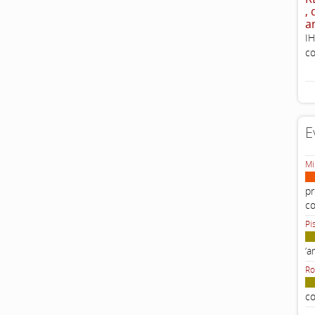
,
a
IH
co
E
Mi
pr
c
Pi
‘a
Ro
co