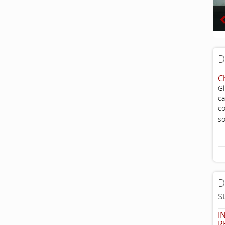
D
C
G
ca
c
so
D
s
I
R