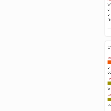
Wo
di
pr
ra
E
Mi
pr
c
Pi
‘a
Ro
co