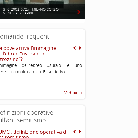
316-2002-072a - MILANO CORSO
VENEZIA, 25 APRILE
omande frequenti
a dove arriva l’immagine
Cos’ è l’antisemitismo?
ell’ebreo “usuraio” e
E’ un sentimento, una teoriz
strozzino”?
comportamento di avversione
’immagine dell’“ebreo usuraio” è uno
discriminazione o persecuzio
...
ereotipo molto antico. Esso deriva
ebrei. In alcuni casi è violen
Vedi tutti
efinizioni operative
ull’antisemitismo
UMC , definizione operativa di
The Louis D. Brandeis C
ntisemitismo
definizioni di antisemit