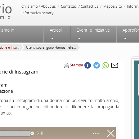
/
/
/
Chi siamo / About us
Contattaci / Contact us
Mappa Sito
Inform
Informativa privacy
tismo in
Articoli
Eventi e Iniziative
Approfo
ione e insulti
Utenti sostengono Hamas nelle...
Stampa
rie di Instagram
gram
azione
storia su Instagram di una donna con un seguito molto ampio,
r il suo impegno nel diffondere e difendere la propaganda
Hamas.