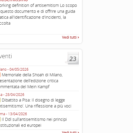
rking definition of antisemitism Lo scopo
The Louis D. Brandeis Cente
 questo documento e di offrire una guida
Defining Anti-Semitism Doc
atica all'identificazione d'incidenti, la
esplicativo dedicato alle dichi
...
ccolta
operative contro
Vedi tutti
venti
lano - 04/05/2026
Roma - 16/03/2026
Memoriale della Shoah di Milano,
Roma, webinar “Il DDL ant
esentazione dell’edizione critica
e ombre
ommentata del Mein Kampf
Fondazione Castagneto Banca 1910
Livorno - 04/03/2026
sa - 28/04/2026
Livorno, conferenza sull’a
Dibattito a Pisa: Il disegno di legge
con Gadi Luzzatto Voghera, di
ntisemitismo’. Una riflessione a più voci
Fondazione CDEC
ma - 13/04/2026
Roma, Via della Dogana Vecchia 2
Il Ddl sull’antisemitismo nei principi
Giustiniani, Sala Zuccari - 03/03/
stituzionali ed europei
Roma, Senato, presentazi
Vedi tutti