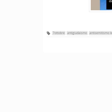
7ottobre
antigiudaismo
antisemitismo l