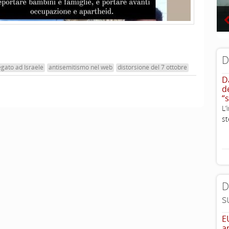
D
egato ad Israele
antisemitismo nel web
distorsione del 7 ottobre
D
d
“
L
st
D
s
E
a