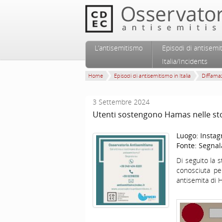
Vai al contenuto principale
Vai al contenuto secondario
L’antisemitismo
Episodi di antisemi
Menu principale
Italia/Incidents
Home
Episodi di antisemitismo in Italia
Diffamaz
3 Settembre 2024
Utenti sostengono Hamas nelle sto
Luogo:
Insta
Fonte:
Segnal
Di seguito la 
conosciuta pe
antisemita di 