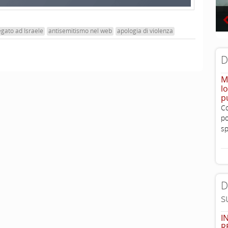
egato ad Israele
antisemitismo nel web
apologia di violenza
D
M
l
p
Co
po
sp
D
s
I
R