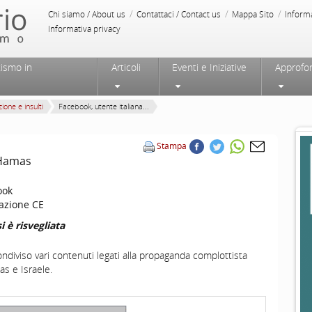
/
/
/
Chi siamo / About us
Contattaci / Contact us
Mappa Sito
Inform
Informativa privacy
tismo in
Articoli
Eventi e Iniziative
Approfo
ione e insulti
Facebook, utente italiana...
Stampa
 Hamas
ook
azione CE
i è risvegliata
ndiviso vari contenuti legati alla propaganda complottista
as e Israele.