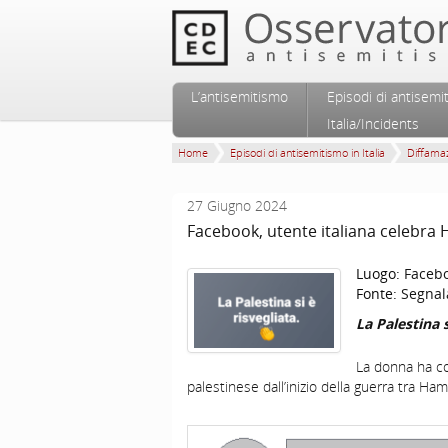
Vai al contenuto principale
Vai al contenuto secondario
L’antisemitismo
Episodi di antisemi
Menu principale
Italia/Incidents
Home
Episodi di antisemitismo in Italia
Diffamaz
27 Giugno 2024
Facebook, utente italiana celebra
Luogo:
Faceb
Fonte:
Segnal
La Palestina s
La donna ha co
palestinese dall’inizio della guerra tra Ham