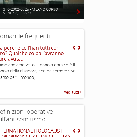
316-2002-072a - MILANO CORSO
VENEZIA, 25 APRILE
omande frequenti
a perché ce l’han tutti con
E la storia del naso adu
oro? Qualche colpa l’avranno
ure avuta…
me abbiamo visto, il popolo ebraico è il
polo della diaspora, che da sempre vive
...
arso per il mondo,
Vedi tutti
efinizioni operative
ull’antisemitismo
NTERNATIONAL HOLOCAUST
The Louis D. Brandeis C
EMEMBRANCE ALLIANCE – IHRA
definizioni di antisemit