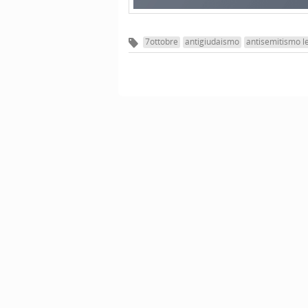
7ottobre
antigiudaismo
antisemitismo l