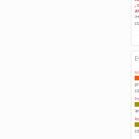
,
a
IH
co
E
Mi
pr
c
Pi
‘a
Ro
co