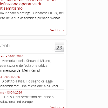
 definizione operativa di
The Louis D. Brandeis Cente
ntisemitismo
Defining Anti-Semitism Doc
...
RA Plenary Meetings Bucharest L’IHRA, nel
esplicativo dedicato alle dichi
...
rso della sua assemblea plenaria svoltasi
...
operative contro
Vedi tutti
venti
lano - 04/05/2026
Roma - 16/03/2026
Memoriale della Shoah di Milano,
Roma, webinar “Il DDL ant
esentazione dell’edizione critica
e ombre
ommentata del Mein Kampf
Fondazione Castagneto Banca 1910
Livorno - 04/03/2026
sa - 28/04/2026
Livorno, conferenza sull’a
Dibattito a Pisa: Il disegno di legge
con Gadi Luzzatto Voghera, di
ntisemitismo’. Una riflessione a più voci
Fondazione CDEC
ma - 13/04/2026
Roma, Via della Dogana Vecchia 2
Il Ddl sull’antisemitismo nei principi
Giustiniani, Sala Zuccari - 03/03/
stituzionali ed europei
Roma, Senato, presentazi
Vedi tutti