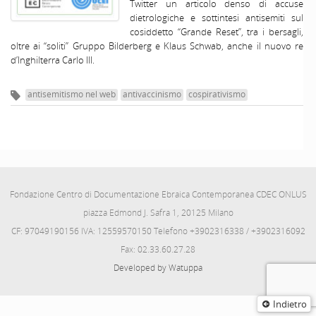
Twitter un articolo denso di accuse
dietrologiche e sottintesi antisemiti sul
cosiddetto “Grande Reset”, tra i bersagli,
oltre ai “soliti” Gruppo Bilderberg e Klaus Schwab, anche il nuovo re
d’Inghilterra Carlo III.
antisemitismo nel web
antivaccinismo
cospirativismo
Fondazione Centro di Documentazione Ebraica Contemporanea CDEC ONLUS
piazza Edmond J. Safra 1, 20125 Milano
CF: 97049190156 IVA: 12559570150 Telefono +3902316338 / +3902316092
Fax: 02.33.60.27.28
Developed by Watuppa
Indietro