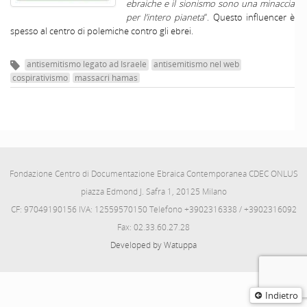
ebraiche e il sionismo sono una minaccia
per l’intero pianeta
“. Questo influencer è
spesso al centro di polemiche contro gli ebrei.
antisemitismo legato ad Israele
antisemitismo nel web
cospirativismo
massacri hamas
Fondazione Centro di Documentazione Ebraica Contemporanea CDEC ONLUS
piazza Edmond J. Safra 1, 20125 Milano
CF: 97049190156 IVA: 12559570150 Telefono +3902316338 / +3902316092
Fax: 02.33.60.27.28
Developed by Watuppa
Indietro