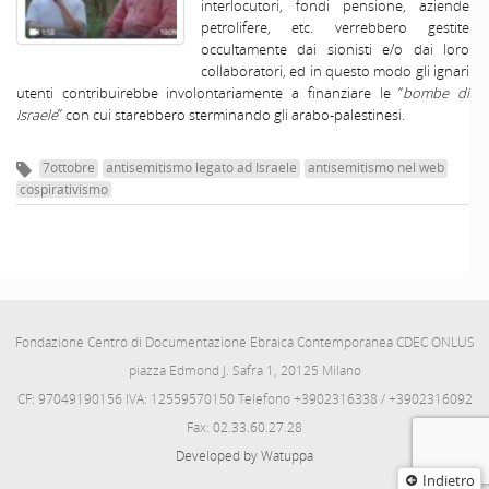
interlocutori, fondi pensione, aziende
petrolifere, etc. verrebbero gestite
occultamente dai sionisti e/o dai loro
collaboratori, ed in questo modo gli ignari
utenti contribuirebbe involontariamente a finanziare le “
bombe di
Israele
” con cui starebbero sterminando gli arabo-palestinesi.
7ottobre
antisemitismo legato ad Israele
antisemitismo nel web
cospirativismo
Fondazione Centro di Documentazione Ebraica Contemporanea CDEC ONLUS
piazza Edmond J. Safra 1, 20125 Milano
CF: 97049190156 IVA: 12559570150 Telefono +3902316338 / +3902316092
Fax: 02.33.60.27.28
Developed by Watuppa
Indietro