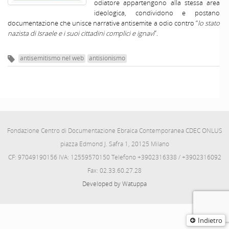
odiatore appartengono alla stessa area
ideologica, condividono e postano
documentazione che unisce narrative antisemite a odio contro “
lo stato
nazista di Israele e i suoi cittadini complici e ignavi
”.
antisemitismo nel web
antisionismo
Fondazione Centro di Documentazione Ebraica Contemporanea CDEC ONLUS
piazza Edmond J. Safra 1, 20125 Milano
CF: 97049190156 IVA: 12559570150 Telefono +3902316338 / +3902316092
Fax: 02.33.60.27.28
Developed by Watuppa
Indietro