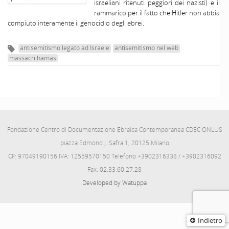
israeliani ritenuti peggiori dei nazisti) e il
rammarico per il fatto che Hitler non abbia
compiuto interamente il genocidio degli ebrei.
antisemitismo legato ad Israele
antisemitismo nel web
massacri hamas
Fondazione Centro di Documentazione Ebraica Contemporanea CDEC ONLUS
piazza Edmond J. Safra 1, 20125 Milano
CF: 97049190156 IVA: 12559570150 Telefono +3902316338 / +3902316092
Fax: 02.33.60.27.28
Developed by Watuppa
Indietro