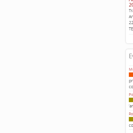
2
Tr
An
22
T
E
Mi
pr
c
Pi
‘a
Ro
co