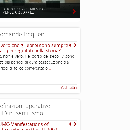
316-2002-072a - MILANO CORSO
VENEZIA, 25 APRILE
omande frequenti
’ vero che gli ebrei sono sempre
E la storia del naso adu
ati perseguitati nella storia?
, non è vero. Nel corso dei secoli vi sono
ati sia periodi di dura persecuzione sia
...
riodi di felice convivenza o
Vedi tutti
efinizioni operative
ull’antisemitismo
UMC-Manifestations of
The Louis D. Brandeis C
ntisemitism in the EU 2002-
definizioni di antisemit