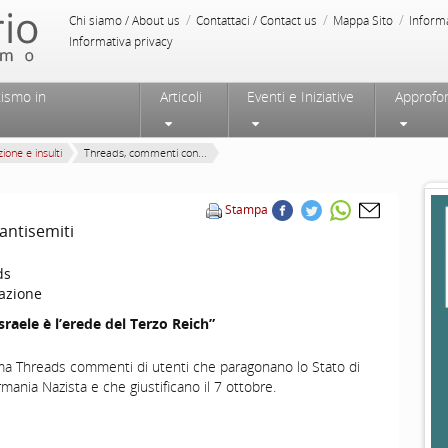
/
/
/
Chi siamo / About us
Contattaci / Contact us
Mappa Sito
Inform
Informativa privacy
tismo in
Articoli
Eventi e Iniziative
Approfo
ione e insulti
Threads, commenti con...
Stampa
antisemiti
ds
azione
sraele è l’erede del Terzo Reich”
rma Threads commenti di utenti che paragonano lo Stato di
rmania Nazista e che giustificano il 7 ottobre.