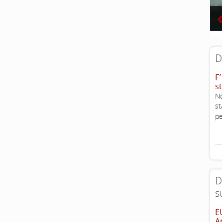
D
E
st
No
st
pe
D
s
E
A