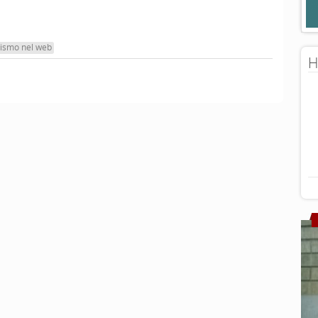
tismo nel web
H