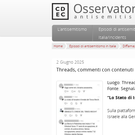
Vai al contenuto principale
Vai al contenuto secondario
L’antisemitismo
Episodi di antisemi
Menu principale
Italia/Incidents
Home
Episodi di antisemitismo in Italia
Diffamaz
2 Giugno 2025
Threads, commenti con contenuti 
Luogo:
Threa
Fonte:
Segnal
“Lo Stato di I
Sulla piattafo
Israele alla Ge