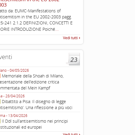
003
The Louis D. Brandeis Cente
atto da: EUMC-Manifestations of
Defining Anti-Semitism Doc
...
tisemitism in the EU 2002-2003 pagg.
esplicativo dedicato alle dichi
5-241 2.1.2 DEFINIZIONI, CONCETTI E
...
operative contro
...
EORIE INTRODUZIONE Poiché
Vedi tutti
venti
lano - 04/05/2026
Roma - 16/03/2026
Memoriale della Shoah di Milano,
Roma, webinar “Il DDL ant
esentazione dell’edizione critica
e ombre
ommentata del Mein Kampf
Fondazione Castagneto Banca 1910
Livorno - 04/03/2026
sa - 28/04/2026
Livorno, conferenza sull’a
Dibattito a Pisa: Il disegno di legge
con Gadi Luzzatto Voghera, di
ntisemitismo’. Una riflessione a più voci
Fondazione CDEC
ma - 13/04/2026
Roma, Via della Dogana Vecchia 2
Il Ddl sull’antisemitismo nei principi
Giustiniani, Sala Zuccari - 03/03/
stituzionali ed europei
Roma, Senato, presentazi
Vedi tutti