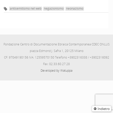
antisemitismo nel web
negazionismo
neonazismo
Fondazione Centro di Documentazione Ebraica Contemporanea CDEC ONLUS
piazza Edmond J. Safra 1, 20125 Milano
CF: 97049190156 IVA: 12559570150 Telefono +3902316338 / +3902316092
Fax: 02.33.60.27.28
Developed by Watuppa
Indietro