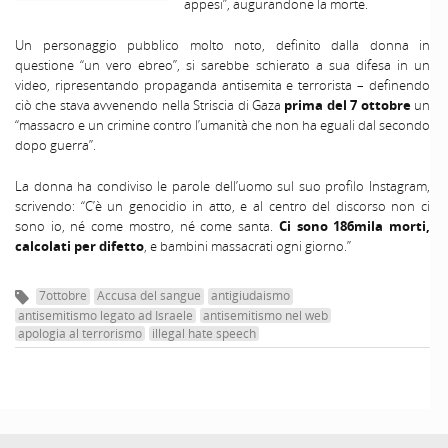
appesi”, augurandone la morte.
Un personaggio pubblico molto noto, definito dalla donna in
questione “un vero ebreo”, si sarebbe schierato a sua difesa in un
video, ripresentando propaganda antisemita e terrorista – definendo
ciò che stava avvenendo nella Striscia di Gaza
prima del 7 ottobre
un
“massacro e un crimine contro l’umanità che non ha eguali dal secondo
dopo guerra”.
La donna ha condiviso le parole dell’uomo sul suo profilo Instagram,
scrivendo: “C’è un genocidio in atto, e al centro del discorso non ci
sono io, né come mostro, né come santa.
Ci sono 186mila morti,
calcolati per difetto
, e bambini massacrati ogni giorno.”
7ottobre
Accusa del sangue
antigiudaismo
antisemitismo legato ad Israele
antisemitismo nel web
apologia al terrorismo
illegal hate speech