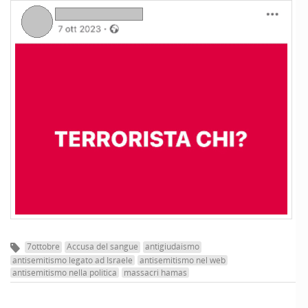
7ottobre
Accusa del sangue
antigiudaismo
antisemitismo legato ad Israele
antisemitismo nel web
antisemitismo nella politica
massacri hamas