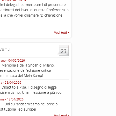
, definizione operativa d
imi delegati, permettetemi di presentare
antisemitismo
a sintesi dei lavori di questa Conferenza in
IHRA Plenary Meetings Buchar
...
ella che vorrei chiamare “Dichiarazione
corso della sua assemblea ple
Vedi tutti
venti
lano - 04/05/2026
Roma - 16/03/2026
Memoriale della Shoah di Milano,
Roma, webinar “Il DDL ant
esentazione dell’edizione critica
e ombre
ommentata del Mein Kampf
Fondazione Castagneto Banca 1910
Livorno - 04/03/2026
sa - 28/04/2026
Livorno, conferenza sull’a
Dibattito a Pisa: Il disegno di legge
con Gadi Luzzatto Voghera, di
ntisemitismo’. Una riflessione a più voci
Fondazione CDEC
ma - 13/04/2026
Roma, Via della Dogana Vecchia 2
Il Ddl sull’antisemitismo nei principi
Giustiniani, Sala Zuccari - 03/03/
stituzionali ed europei
Roma, Senato, presentazi
Vedi tutti