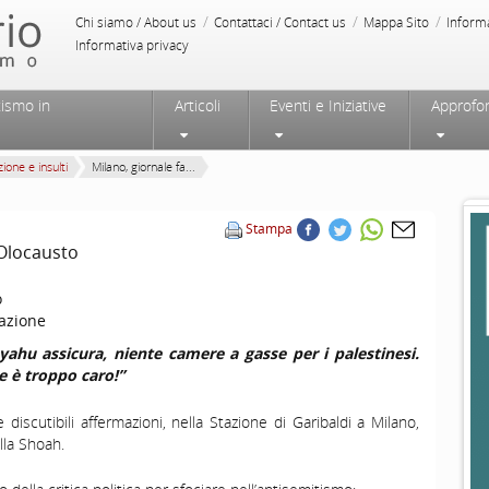
/
/
/
Chi siamo / About us
Contattaci / Contact us
Mappa Sito
Inform
Informativa privacy
tismo in
Articoli
Eventi e Iniziative
Approfo
ione e insulti
Milano, giornale fa...
Stampa
’Olocausto
o
azione
yahu assicura, niente camere a gasse per i palestinesi.
e è troppo caro!”
 discutibili affermazioni, nella Stazione di Garibaldi a Milano,
lla Shoah.