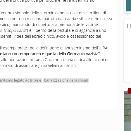
 della critica politica per sfociare nell’antisemitismo:
umento simbolo dello sterminio industriale di sei milioni di
messa per una macabra battuta da osteria svilisce e ridicolizza
raico, mancando di rispetto alla memoria delle vittime.
H
 è troppo caro
!”) è il perno della battuta e si aggancia a uno
tisemiti: l’idea dell’ebreo cinico, avido e ossessionato dal
li esempi pratici della definizione di antisemitismo dell’IHRA:
sraeliana contemporanea e quella della Germania nazista”
.
lle operazioni militari a Gaza non è una critica alle azioni di
irato di assimilare gli israeliani ai nazisti.
mitismo legato ad Israele
banalizzazione della shoah