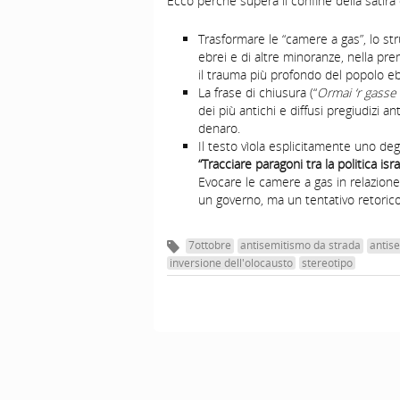
Ecco perché supera il confine della satira o
Trasformare le “camere a gas”, lo str
ebrei e di altre minoranze, nella pre
il trauma più profondo del popolo eb
La frase di chiusura (“
Ormai ‘r gasse
dei più antichi e diffusi pregiudizi an
denaro.
Il testo vìola esplicitamente uno deg
“Tracciare paragoni tra la politica i
Evocare le camere a gas in relazione a
un governo, ma un tentativo retorico m
7ottobre
antisemitismo da strada
antise
inversione dell'olocausto
stereotipo