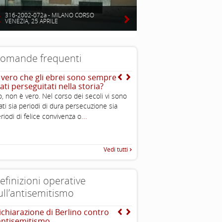
316-2002-072a - MILANO CORSO
VENEZIA, 25 APRILE
omande frequenti
’ vero che gli ebrei sono sempre
Mentre qual è l’origine d
ati perseguitati nella storia?
teoria dell’uccisione de
, non è vero. Nel corso dei secoli vi sono
Dal mito di Saturno deri
ati sia periodi di dura persecuzione sia
dell’ebreo divoratore di 
...
...
riodi di felice convivenza o
comprenderlo
Vedi tutti
efinizioni operative
ull’antisemitismo
ichiarazione di Berlino contro
INTERNATIONAL HOLOC
’antisemitismo
REMEMBRANCE ALLIANCE