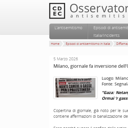
Vai al contenuto principale
Vai al contenuto secondario
L’antisemitismo
Episodi di antisemi
Menu principale
Italia/Incidents
Home
Episodi di antisemitismo in Italia
Diffamaz
5 Marzo 2026
Milano, giornale fa inversione dell
Luogo:
Milan
Fonte:
Segnal
“Gaza: Netan
Ormai ‘r gass
Copertina di giornale, già noto per le sue
contiene affermazioni di banalizzazione de