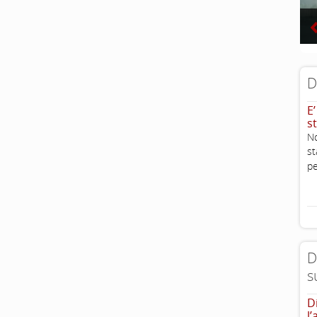
D
E
st
No
st
pe
D
s
D
l