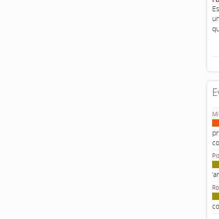
Es
un
qu
E
Mi
pr
c
Pi
‘a
Ro
co