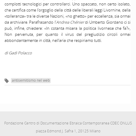
complotti tecnologici per controllarci. Uno spaccato, non certo isolato,
che certifica come l’orgoglio della città delle liberali leggi Livornine, della
«tolleranza» tra le diverse Nazioni, «no ghetto» per eccellenza, sia ormai
da archiviare. Parafrasando l’
Andrea Chénier
di Umberto Giordano ci si
può, infine, chiedere: «In cotanta misera la politica livornese che fa?»,
Non pervenuta, per quanto il virus del pregiudizio circoli ormai
abbondantemente in città, nell’aria che respiriamo tutti.
di Gadi Polacco
antisemitismo nel web
Fondazione Centro di Documentazione Ebraica Contemporanea CDEC ONLUS
piazza Edmond J. Safra 1, 20125 Milano