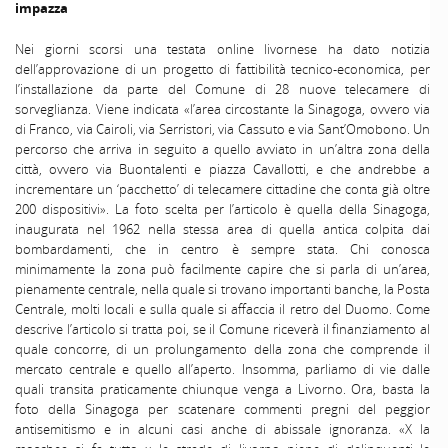
impazza
Nei giorni scorsi una testata online livornese ha dato notizia
dell’approvazione di un progetto di fattibilità tecnico-economica, per
l’installazione da parte del Comune di 28 nuove telecamere di
sorveglianza. Viene indicata «l’area circostante la Sinagoga, ovvero via
di Franco, via Cairoli, via Serristori, via Cassuto e via Sant’Omobono. Un
percorso che arriva in seguito a quello avviato in un’altra zona della
città, ovvero via Buontalenti e piazza Cavallotti, e che andrebbe a
incrementare un ‘pacchetto’ di telecamere cittadine che conta già oltre
200 dispositivi». La foto scelta per l’articolo è quella della Sinagoga,
inaugurata nel 1962 nella stessa area di quella antica colpita dai
bombardamenti, che in centro è sempre stata. Chi conosca
minimamente la zona può facilmente capire che si parla di un’area,
pienamente centrale, nella quale si trovano importanti banche, la Posta
Centrale, molti locali e sulla quale si affaccia il retro del Duomo. Come
descrive l’articolo si tratta poi, se il Comune riceverà il finanziamento al
quale concorre, di un prolungamento della zona che comprende il
mercato centrale e quello all’aperto. Insomma, parliamo di vie dalle
quali transita praticamente chiunque venga a Livorno. Ora, basta la
foto della Sinagoga per scatenare commenti pregni del peggior
antisemitismo e in alcuni casi anche di abissale ignoranza. «X la