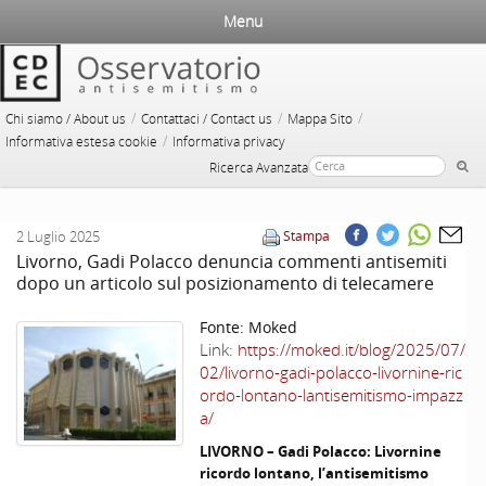
Menu
/
/
/
Chi siamo / About us
Contattaci / Contact us
Mappa Sito
/
Informativa estesa cookie
Informativa privacy
Ricerca Avanzata
2 Luglio 2025
Stampa
Livorno, Gadi Polacco denuncia commenti antisemiti
dopo un articolo sul posizionamento di telecamere
Fonte:
Moked
Link:
https://moked.it/blog/2025/07/
02/livorno-gadi-polacco-livornine-ric
ordo-lontano-lantisemitismo-impazz
a/
LIVORNO
–
Gadi
Polacco:
Livornine
ricordo lontano, l’antisemitismo