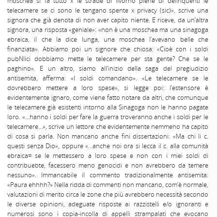
moschea si fa tutto x le strade di livorno piene di delinquenti le
telecamere se ci sono le tengano spente x privacy (sic)», scrive una
signora che già denota di non aver capito niente. E riceve, da un’altra
signora, una risposta «geniale»: «non è una moschea ma una sinagoga
ebraica, il che la dice lunga, una moschea l’avevano belle che
finanziata». Abbiamo poi un signore che chiosa: «Cioè con i soldi
pubNlici dobbiamo mette le telecamere per sta gente? Che se le
paghino». E un altro, siamo all’inizio della saga del pregiudizio
antisemita, afferma: «I soldi comandano». «Le telecamere se le
dovrebbero mettere a loro spese», si legge poi: l’estensore è
evidentemente ignaro, come viene fatto notare da altri, che comunque
le telecamere già esistenti intorno alla Sinagoga non le hanno pagate
loro. «…hanno i soldi per fare la guerra troveranno anche i soldi per le
telecamere…», scrive un lettore che evidentemente nemmeno ha capito
di cosa si parla. Non mancano anche fini dissertazioni: «Ma chi li c.
questi senza Dio», oppure «…anche noi ora si lecca il c. alla comunità
ebraica= se le mettessero a loro spese e non con i miei soldi di
contribuebte, facessero meno genocidi e non avrebbero da temere
nessuno». Immancabile il commento tradizionalmente antisemita:
«Paura ehhhh?» Nella ridda di commenti non mancano, com’è normale,
valutazioni di merito circa le zone che più avrebbero necessità secondo
le diverse opinioni, adeguate risposte ai razzistelli e/o ignoranti e
numerosi sono i copia-incolla di appelli strampalati che evocano