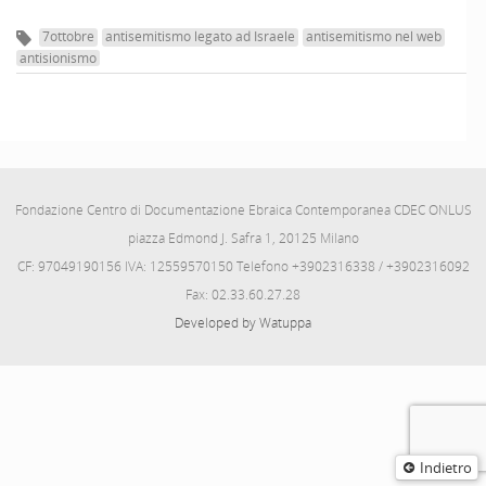
7ottobre
antisemitismo legato ad Israele
antisemitismo nel web
antisionismo
Fondazione Centro di Documentazione Ebraica Contemporanea CDEC ONLUS
piazza Edmond J. Safra 1, 20125 Milano
CF: 97049190156 IVA: 12559570150 Telefono +3902316338 / +3902316092
Fax: 02.33.60.27.28
Developed by Watuppa
Indietro