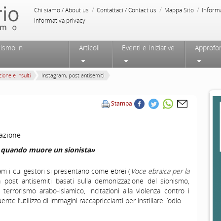
/
/
/
Chi siamo / About us
Contattaci / Contact us
Mappa Sito
Inform
Informativa privacy
tismo in
Articoli
Eventi e Iniziative
Approfo
ione e insulti
Instagram, post antisemiti
Stampa
azione
, quando muore un sionista»
am i cui gestori si presentano come ebrei (
Voce ebraica per la
a post antisemiti basati sulla demonizzazione del sionismo,
l terrorismo arabo-islamico, incitazioni alla violenza contro i
uente l’utilizzo di immagini raccapriccianti per instillare l’odio.