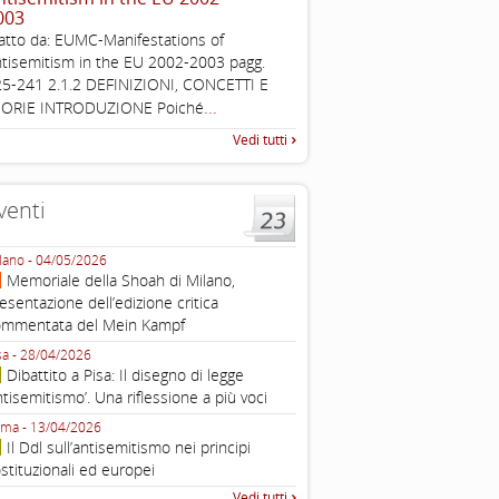
003
Working definition of antise
atto da: EUMC-Manifestations of
di questo documento e di off
tisemitism in the EU 2002-2003 pagg.
pratica all'identificazione d'inc
5-241 2.1.2 DEFINIZIONI, CONCETTI E
raccolta
...
EORIE INTRODUZIONE Poiché
Vedi tutti
venti
lano - 04/05/2026
Roma - 16/03/2026
Memoriale della Shoah di Milano,
Roma, webinar “Il DDL ant
esentazione dell’edizione critica
e ombre
ommentata del Mein Kampf
Fondazione Castagneto Banca 1910
Livorno - 04/03/2026
sa - 28/04/2026
Livorno, conferenza sull’a
Dibattito a Pisa: Il disegno di legge
con Gadi Luzzatto Voghera, di
ntisemitismo’. Una riflessione a più voci
Fondazione CDEC
ma - 13/04/2026
Roma, Via della Dogana Vecchia 2
Il Ddl sull’antisemitismo nei principi
Giustiniani, Sala Zuccari - 03/03/
stituzionali ed europei
Roma, Senato, presentazi
Vedi tutti