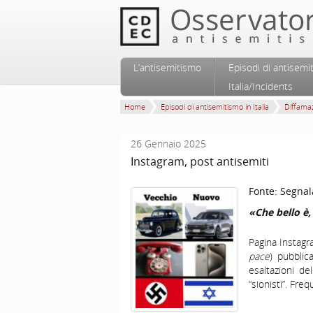
Vai al contenuto principale
Vai al contenuto secondario
L’antisemitismo
Episodi di antisemi
Menu principale
Italia/Incidents
Home
Episodi di antisemitismo in Italia
Diffamaz
26 Gennaio 2025
Instagram, post antisemiti
Fonte:
Segnal
«Che bello è
Pagina Instagr
pace
) pubblic
esaltazioni de
“sionisti”. Freq