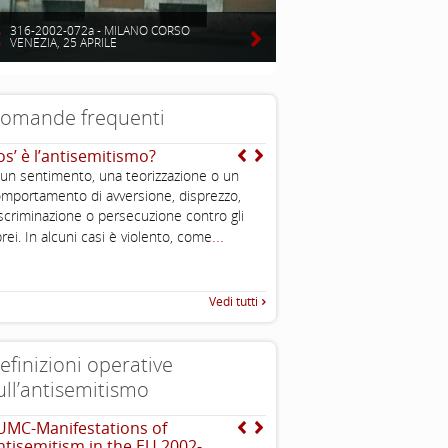
316-2002-072a - MILANO CORSO
VENEZIA, 25 APRILE
omande frequenti
os’ è l’antisemitismo?
E’ vero che gli ebrei sono
intelligenti?
 un sentimento, una teorizzazione o un
Uno degli aspetti caratteristi
mportamento di avversione, disprezzo,
è l’importanza che viene data 
scriminazione o persecuzione contro gli
...
all’educazione ed alla conos
rei. In alcuni casi è violento, come
Vedi tutti
efinizioni operative
ull’antisemitismo
UMC-Manifestations of
EUMC , definizione opera
ntisemitism in the EU 2002-
antisemitismo