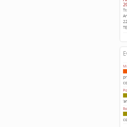
2
Tr
An
22
T
E
Mi
pr
c
Pi
‘a
Ro
co