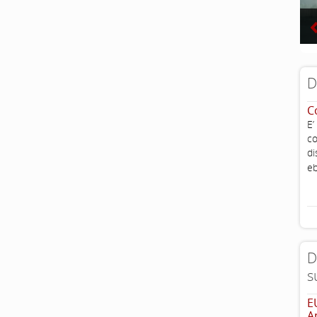
D
C
E’
co
di
eb
D
s
E
A