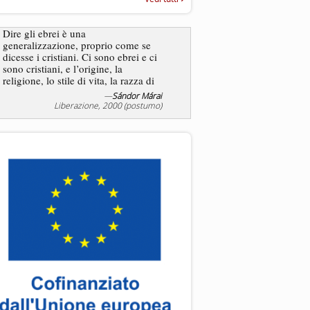
“Rapporto annuale sull’antisem
2025”
Dire gli ebrei è una
generalizzazione, proprio come se
L’antisemitismo non è un
dicesse i cristiani. Ci sono ebrei e ci
degli ebrei bensì degli ant
sono cristiani, e l’origine, la
religione, lo stile di vita, la razza di
sicuro comportano tanti tratti...
—
Sándor Márai
—
Jea
Liberazione, 2000 (postumo)