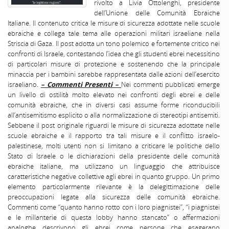
rivolto a Livia Ottolenghi, presidente
dell’Unione delle Comunità Ebraiche
Italiane. Il contenuto critica le misure di sicurezza adottate nelle scuole
ebraiche e collega tale tema alle operazioni militari israeliane nella
Striscia di Gaza. Il post adotta un tono polemico e fortemente critico nei
confronti di Israele, contestando l’idea che gli studenti ebrei necessitino
di particolari misure di protezione e sostenendo che la principale
minaccia per i bambini sarebbe rappresentata dalle azioni dell’esercito
israeliano.
– Commenti Presenti –
Nei commenti pubblicati emerge
un livello di ostilità molto elevato nei confronti degli ebrei e delle
comunità ebraiche, che in diversi casi assume forme riconducibili
all’antisemitismo esplicito o alla normalizzazione di stereotipi antisemiti.
Sebbene il post originale riguardi le misure di sicurezza adottate nelle
scuole ebraiche e il rapporto tra tali misure e il conflitto israelo-
palestinese, molti utenti non si limitano a criticare le politiche dello
Stato di Israele o le dichiarazioni della presidente delle comunità
ebraiche italiane, ma utilizzano un linguaggio che attribuisce
caratteristiche negative collettive agli ebrei in quanto gruppo. Un primo
elemento particolarmente rilevante è la delegittimazione delle
preoccupazioni legate alla sicurezza delle comunità ebraiche.
Commenti come “quanto hanno rotto con i loro piagnistei”, “i piagnistei
e le millanterie di questa lobby hanno stancato” o affermazioni
analoghe descrivono gli ebrei come persone che esagerano