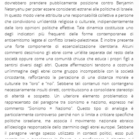
dovrebbero prendere pubblicamente posizione contro Benjamin
Netanyahu per poter essere considerati estranei alle politiche di Israele.
In questo modo viene attribuita una responsabilità collettiva a persone
che condividono un’identità religiosa o culturale, indipendentemente
dalle loro opinioni politiche effettive. Tale dinamica costituisce uno
degli indicatori più frequenti delle forme contemporanee di
antisemitismo legate al conflitto israelo-palestinese. È inoltre presente
una forte componente di essenzializzazione identitaria. Alcuni
commenti descrivono gli ebrei come un’élite separata dal resto della
società oppure come una comunità chiusa che educa i propri figli a
sentirsi diversi dagli altri. Queste affermazioni tendono a costruire
un’immagine degli ebrei come gruppo incompatibile con la società
circostante, rafforzando la percezione di una distanza morale e
culturale tra “loro” e “noi”. Sebbene tali contenuti non contengano
necessariamente insulti diretti, contribuiscono a consolidare stereotipi
di alterità e sospetto. Un ulteriore elemento problematico è
rappresentato dal paragone tra sionismo e nazismo, espresso nel
commento “Sionismo = Nazismo”. Questo tipo di analogia è
particolarmente controverso perché non si limita a criticare specifiche
politiche israeliane, ma associa il movimento nazionale ebraico
all’ideologia responsabile dello sterminio degli ebrei europei. Sebbene
il paragone venga spesso utilizzato in contesti politici, esso può