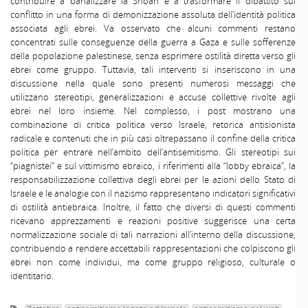
contribuire a banalizzare la Shoah e a trasformare il dibattito sul
conflitto in una forma di demonizzazione assoluta dell’identità politica
associata agli ebrei. Va osservato che alcuni commenti restano
concentrati sulle conseguenze della guerra a Gaza e sulle sofferenze
della popolazione palestinese, senza esprimere ostilità diretta verso gli
ebrei come gruppo. Tuttavia, tali interventi si inseriscono in una
discussione nella quale sono presenti numerosi messaggi che
utilizzano stereotipi, generalizzazioni e accuse collettive rivolte agli
ebrei nel loro insieme. Nel complesso, i post mostrano una
combinazione di critica politica verso Israele, retorica antisionista
radicale e contenuti che in più casi oltrepassano il confine della critica
politica per entrare nell’ambito dell’antisemitismo. Gli stereotipi sui
“piagnistei” e sul vittimismo ebraico, i riferimenti alla “lobby ebraica”, la
responsabilizzazione collettiva degli ebrei per le azioni dello Stato di
Israele e le analogie con il nazismo rappresentano indicatori significativi
di ostilità antiebraica. Inoltre, il fatto che diversi di questi commenti
ricevano apprezzamenti e reazioni positive suggerisce una certa
normalizzazione sociale di tali narrazioni all’interno della discussione,
contribuendo a rendere accettabili rappresentazioni che colpiscono gli
ebrei non come individui, ma come gruppo religioso, culturale o
identitario.