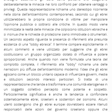
deliberatamente le minacce nei loro confronti per ottenere vantaggi o
privilegi. Questa rappresentazione richiama uno stereotipo ricorrente
nella storia dell’antisemitismo contemporaneo, secondo cui gli ebrei
utilizzerebbero la propria condizione di vittime per manipolare
l’opinione pubblica o sottrarsi alle critiche. In questo modo viene
minimizzata la realtà delle minacce che colpiscono istituzioni ebraiche e
si insinua che le richieste di protezione siano immotivate o strumentali.
Un secondo aspetto riguarda la presenza di riferimenti alla presunta
esistenza di una “lobby ebraica”. Il termine compare esplicitamente in
alcuni commenti e viene utilizzato per suggerire che gli ebrei
costituiscano un gruppo organizzato dotato di influenza e potere
sproporzionati. Anche quando non viene formulata una teoria del
complotto completa, il riferimento alla “lobby” richiama una delle
narrazioni più diffuse dell’antisemitismo moderno: l’idea che gli ebrei
agiscano come un blocco unitario capace di influenzare governi, media
e istituzioni secondo interessi particolari. Si tratta di una
rappresentazione che tende a trasformare una comunità eterogenea in
un soggetto collettivo percepito come potente e sospetto.
Particolarmente significativa è anche la tendenza a confondere
sistematicamente ebrei, israeliani e sostenitori del sionismo. Alcuni
utenti sostengono che gli ebrei europei dovrebbero essere ritenuti
responsabili delle azioni del governo israeliano oppure che