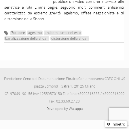
pubblica un video con una intervista alla
senatrice a vita Liliana Segre, seguono molti commenti antisemiti
caratterizzati da estrema grevità, ageismo, offese negazioniste e di
distorsione della Shoah.
7ottobre
agesimo
antisemitismo nel web
banalizzazione della shoah
distorsione della shoah
Fondazione Centro di Documentazione Ebraica Contemporanea CDEC ONLUS
piazza Edmond J. Safra 1, 20125 Milano
CF: 97049190156 IVA: 12559570150 Telefono +3902316338 / +3902316092
Fax: 02.33.60.27.28
Developed by Watuppa
Indietro