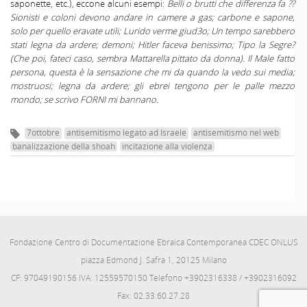
saponette, etc.), eccone alcuni esempi:
Belli o brutti che differenza fa ??
Sionisti e coloni devono andare in camere a gas; carbone e sapone,
solo per quello eravate utili; Lurido verme giud3o; Un tempo sarebbero
stati legna da ardere; demoni; Hitler faceva benissimo; Tipo la Segre?
(Che poi, fateci caso, sembra Mattarella pittato da donna). Il Male fatto
persona, questa è la sensazione che mi da quando la vedo sui media;
mostruosi; legna da ardere; gli ebrei tengono per le palle mezzo
mondo; se scrivo FORNI mi bannano.
7ottobre
antisemitismo legato ad Israele
antisemitismo nel web
banalizzazione della shoah
incitazione alla violenza
Fondazione Centro di Documentazione Ebraica Contemporanea CDEC ONLUS
piazza Edmond J. Safra 1, 20125 Milano
CF: 97049190156 IVA: 12559570150 Telefono +3902316338 / +3902316092
Fax: 02.33.60.27.28