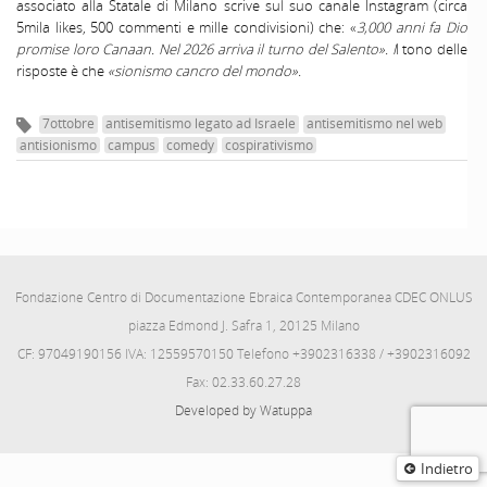
associato alla Statale di Milano scrive sul suo canale Instagram (circa
5mila likes, 500 commenti e mille condivisioni) che: «
3,000 anni fa Dio
promise loro Canaan. Nel 2026 arriva il turno del Salento». I
l tono delle
risposte è che
«sionismo cancro del mondo».
7ottobre
antisemitismo legato ad Israele
antisemitismo nel web
antisionismo
campus
comedy
cospirativismo
Fondazione Centro di Documentazione Ebraica Contemporanea CDEC ONLUS
piazza Edmond J. Safra 1, 20125 Milano
CF: 97049190156 IVA: 12559570150 Telefono +3902316338 / +3902316092
Fax: 02.33.60.27.28
Developed by Watuppa
Indietro