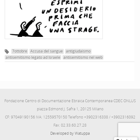
7ottobre
Accusa del sangue
antigiudaismo
antisemitismo legato ad Israele
antisemitismo nel web
Fondazione Centro di Documentazione Ebraica Contemporanea CDEC ONLUS
piazza Edmond J. Safra 1, 20125 Milano
CF: 97049190156 IVA: 12559570150 Telefono +3902316338 / +3902316092
Fax: 02.33.60.27.28
Developed by Watuppa