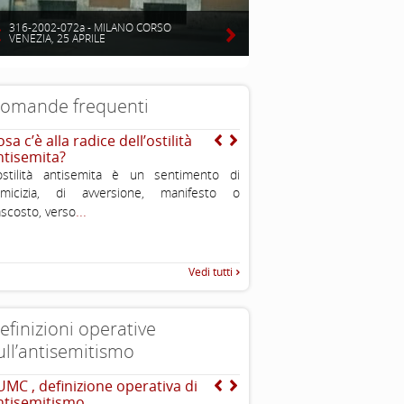
316-2002-072a - MILANO CORSO
VENEZIA, 25 APRILE
omande frequenti
sa c’è alla radice dell’ostilità
Cos’ è l’antisemitismo?
ntisemita?
E’ un sentimento, una teoriz
ostilità antisemita è un sentimento di
comportamento di avversione
nimicizia, di avversione, manifesto o
discriminazione o persecuzio
...
scosto, verso
ebrei. In alcuni casi è violen
Vedi tutti
efinizioni operative
ull’antisemitismo
UMC , definizione operativa di
EUMC-Manifestations of
ntisemitismo
Antisemitism in the EU 