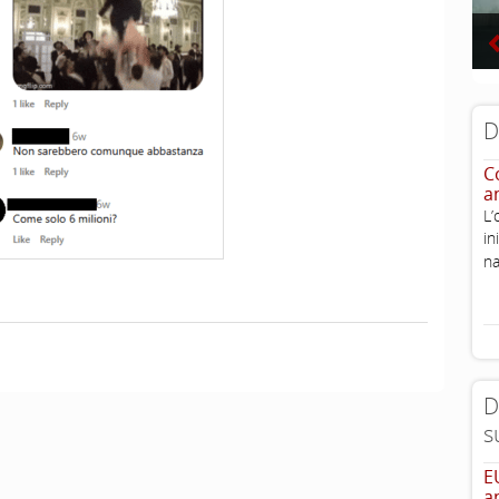
D
Co
a
L’
i
na
D
s
E
a