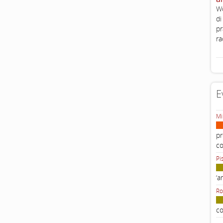
Wo
di
pr
ra
E
Mi
pr
c
Pi
‘a
Ro
co