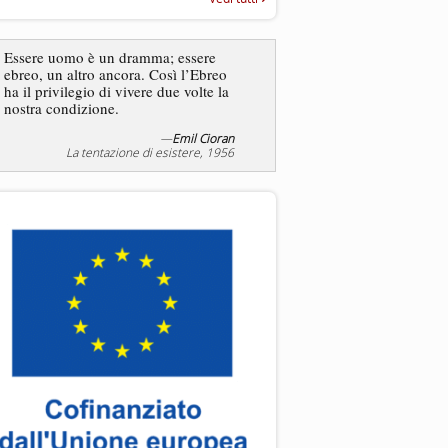
“Rapporto annuale sull’antisem
2025”
Essere uomo è un dramma; essere
ebreo, un altro ancora. Così l’Ebreo
L’antisemitismo non è un
ha il privilegio di vivere due volte la
degli ebrei bensì degli ant
nostra condizione.
—
Emil Cioran
—
Jea
La tentazione di esistere, 1956