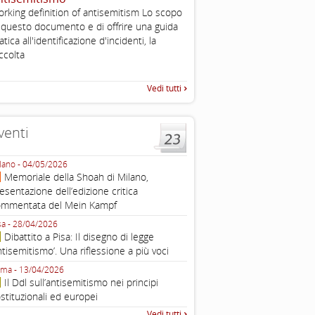
2003
rking definition of antisemitism Lo scopo
Tratto da: EUMC-Manifestati
 questo documento e di offrire una guida
Antisemitism in the EU 2002
atica all'identificazione d'incidenti, la
225-241 2.1.2 DEFINIZIONI,
ccolta
TEORIE INTRODUZIONE Poic
Vedi tutti
venti
lano - 04/05/2026
Roma - 16/03/2026
Memoriale della Shoah di Milano,
Roma, webinar “Il DDL ant
esentazione dell’edizione critica
e ombre
ommentata del Mein Kampf
Fondazione Castagneto Banca 1910
Livorno - 04/03/2026
sa - 28/04/2026
Livorno, conferenza sull’a
Dibattito a Pisa: Il disegno di legge
con Gadi Luzzatto Voghera, di
ntisemitismo’. Una riflessione a più voci
Fondazione CDEC
ma - 13/04/2026
Roma, Via della Dogana Vecchia 2
Il Ddl sull’antisemitismo nei principi
Giustiniani, Sala Zuccari - 03/03/
stituzionali ed europei
Roma, Senato, presentazi
Vedi tutti