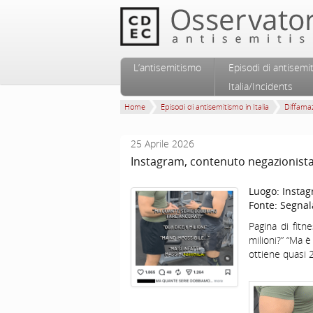
Vai al contenuto principale
Vai al contenuto secondario
L’antisemitismo
Episodi di antisemi
Menu principale
Italia/Incidents
Home
Episodi di antisemitismo in Italia
Diffamaz
25 Aprile 2026
Instagram, contenuto negazionista
Luogo:
Insta
Fonte:
Segnal
Pagina di fitn
milioni?” “Ma è
ottiene quasi 2