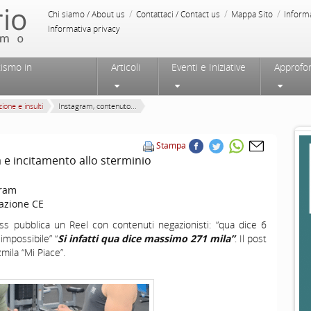
/
/
/
Chi siamo / About us
Contattaci / Contact us
Mappa Sito
Inform
Informativa privacy
tismo in
Articoli
Eventi e Iniziative
Approfo
ione e insulti
Instagram, contenuto...
Stampa
 e incitamento allo sterminio
gram
azione CE
ess pubblica un Reel con contenuti negazionisti: “qua dice 6
 impossibile” “
Si infatti qua dice massimo 271 mila”
. Il post
mila “Mi Piace”.