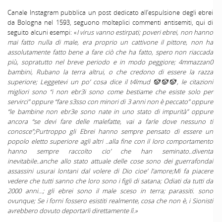
Canale Instagram pubblica un post dedicato all’espulsione degli ebrei
da Bologna nel 1593, seguono molteplici commenti antisemiti, qui di
seguito alcuni esempi: «
I virus vanno estirpati; poveri ebrei, non hanno
mai fatto nulla di male, era proprio un cattivone il pittore, non ha
assolutamente fatto bene a fare ciò che ha fatto, spero non riaccada
più, sopratutto nel breve periodo e in modo peggiore; 4mmazzan0
bambini, Rubano la terra altrui, o che credono di essere la razza
superiore; Leggetevi un po’ cosa dice il t4lmud
🤡🤡🤡
, le citazioni
migliori sono “i non ebr3i sono come bestiame che esiste solo per
servirci” oppure “fare s3sso con minori di 3 anni non è peccato” oppure
“le bambine non ebr3e sono nate in uno stato di impurità” oppure
ancora “se devi fare delle malefatte, vai a farle dove nessuno ti
conosce”;Purtroppo gli Ebrei hanno sempre pensato di essere un
popolo eletto superiore agli altri ..alla fine con il loro comportamento
hanno sempre raccolto cio’ che han seminato..diventa
inevitabile..anche allo stato attuale delle cose sono dei guerrafondai
assassini usurai lontani dal volere di Dio cioe’ l’amore;Mi fa piacere
vedere che tutti sanno che loro sono i figli di satana; Odiati da tutti da
2000 anni…; gli ebrei sono il male sceso in terra; parassiti. sono
ovunque; Se i forni fossero esistiti realmente, cosa che non è, i Sionisti
avrebbero dovuto deportarli direttamente lì.»