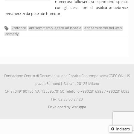
numerosi followers si esprimono spesso
con gli stessi toni di ostilità antiebraica
mascherata da pesante humour.
7ottobre
antisemitismo legato ad Israele
antisemitismo nel web
comedy
Fondazione Centro di Documentazione Ebraica Contemporanea CDEC ONLUS
piazza Edmond J. Safra 1, 20125 Milano
CF: 97049190156 IVA: 12559570150 Telefono +3902316338 / +3902316092
Fax: 02.33.60.27.28
Developed by Watuppa
Indietro