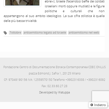
ebrei»), Israele (facendosi beffe dei soldati
israeliani morti oppure mutilati) e le figure
politiche e culturali che non
appartengono al suo ambito ideologico. La sua cifra stilistica è quella
della più bassa trivialità.
7ottobre
antisemitismo legato ad Israele
antisemitismo nel web
Fondazione Centro di Documentazione Ebraica Contemporanea CDEC ONLUS
piazza Edmond J. Safra 1, 20125 Milano
CF: 97049190156 IVA: 12559570150 Telefono +3902316338 / +3902316092
Fax: 02.33.60.27.28
Developed by Watuppa
Indietro