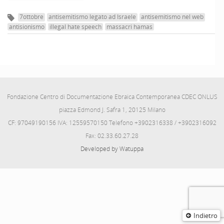
7ottobre
antisemitismo legato ad Israele
antisemitismo nel web
antisionismo
illegal hate speech
massacri hamas
Fondazione Centro di Documentazione Ebraica Contemporanea CDEC ONLUS
piazza Edmond J. Safra 1, 20125 Milano
CF: 97049190156 IVA: 12559570150 Telefono +3902316338 / +3902316092
Fax: 02.33.60.27.28
Developed by Watuppa
Indietro