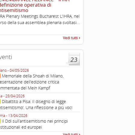
 definizione operativa di
Working definition of antise
ntisemitismo
di questo documento e di off
RA Plenary Meetings Bucharest L’IHRA, nel
pratica all'identificazione d'inc
...
rso della sua assemblea plenaria svoltasi
raccolta
Vedi tutti
venti
lano - 04/05/2026
Roma - 16/03/2026
Memoriale della Shoah di Milano,
Roma, webinar “Il DDL ant
esentazione dell’edizione critica
e ombre
ommentata del Mein Kampf
Fondazione Castagneto Banca 1910
Livorno - 04/03/2026
sa - 28/04/2026
Livorno, conferenza sull’a
Dibattito a Pisa: Il disegno di legge
con Gadi Luzzatto Voghera, di
ntisemitismo’. Una riflessione a più voci
Fondazione CDEC
ma - 13/04/2026
Roma, Via della Dogana Vecchia 2
Il Ddl sull’antisemitismo nei principi
Giustiniani, Sala Zuccari - 03/03/
stituzionali ed europei
Roma, Senato, presentazi
Vedi tutti