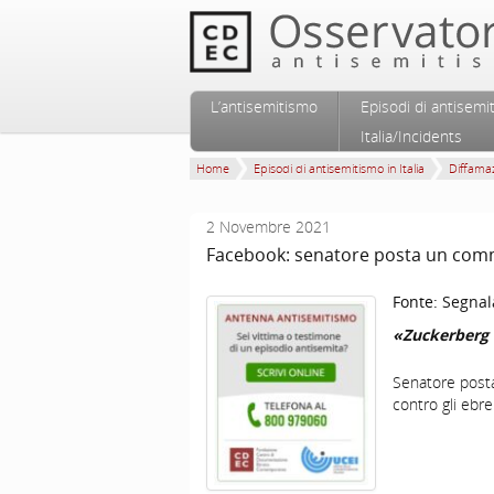
Vai al contenuto principale
Vai al contenuto secondario
L’antisemitismo
Episodi di antisemi
Menu principale
Italia/Incidents
Home
Episodi di antisemitismo in Italia
Diffamaz
2 Novembre 2021
Facebook: senatore posta un comme
Fonte:
Segnal
«Zuckerberg 
Senatore post
contro gli ebrei