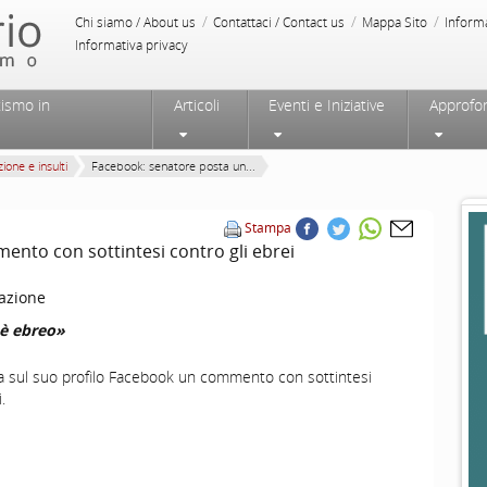
/
/
/
Chi siamo / About us
Contattaci / Contact us
Mappa Sito
Inform
Informativa privacy
tismo in
Articoli
Eventi e Iniziative
Approfo
ione e insulti
Facebook: senatore posta un...
Stampa
nto con sottintesi contro gli ebrei
azione
è ebreo»
a sul suo profilo Facebook un commento con sottintesi
.