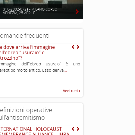
316-2002-072a - MILANO CORSO
VENEZIA, 25 APRILE
omande frequenti
a dove arriva l’immagine
Dove vivono gli ebrei?
ell’ebreo “usuraio” e
strozzino”?
’immagine dell’“ebreo usuraio” è uno
...
ereotipo molto antico. Esso deriva
Vedi tutti
efinizioni operative
ull’antisemitismo
NTERNATIONAL HOLOCAUST
EUMC , definizione opera
...
EMEMBRANCE ALLIANCE – IHRA
antisemitismo