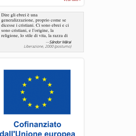
“Rapporto annuale sull’antisem
2025”
Dire gli ebrei è una
generalizzazione, proprio come se
L’antisemitismo non è un
dicesse i cristiani. Ci sono ebrei e ci
degli ebrei bensì degli ant
sono cristiani, e l’origine, la
religione, lo stile di vita, la razza di
sicuro comportano tanti tratti...
—
Sándor Márai
—
Jea
Liberazione, 2000 (postumo)