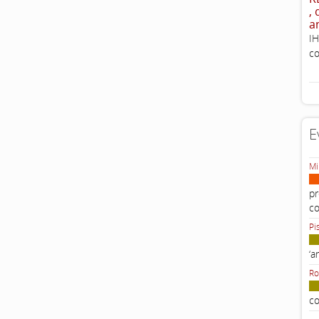
,
a
IH
co
E
Mi
pr
c
Pi
‘a
Ro
co