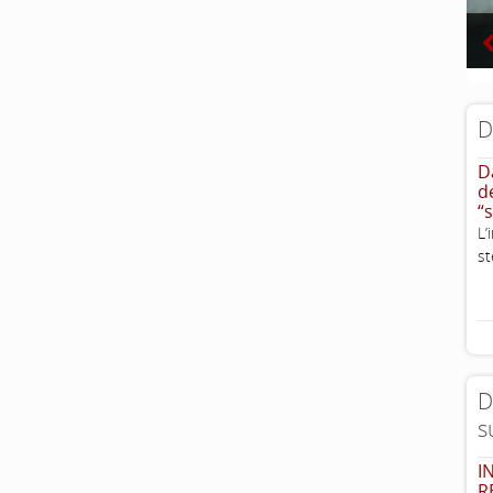
D
D
d
“
L
st
D
s
I
R