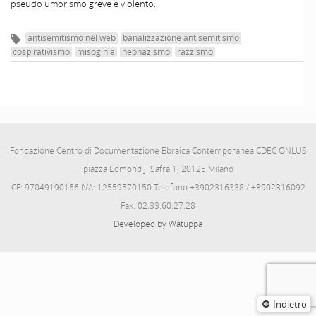
pseudo umorismo greve e violento.
antisemitismo nel web
banalizzazione antisemitismo
cospirativismo
misoginia
neonazismo
razzismo
Fondazione Centro di Documentazione Ebraica Contemporanea CDEC ONLUS
piazza Edmond J. Safra 1, 20125 Milano
CF: 97049190156 IVA: 12559570150 Telefono +3902316338 / +3902316092
Fax: 02.33.60.27.28
Developed by Watuppa
Indietro