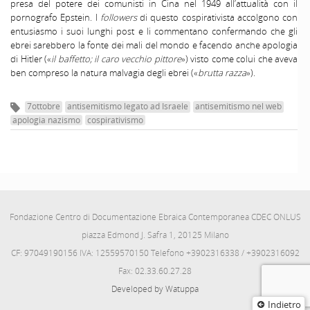
presa del potere dei comunisti in Cina nel 1949 all’attualità con il
pornografo Epstein. I
followers
di questo cospirativista accolgono con
entusiasmo i suoi lunghi post e li commentano confermando che gli
ebrei sarebbero la fonte dei mali del mondo e facendo anche apologia
di Hitler («
il baffetto; il caro vecchio pittore
») visto come colui che aveva
ben compreso la natura malvagia degli ebrei («
brutta razza
»).
7ottobre
antisemitismo legato ad Israele
antisemitismo nel web
apologia nazismo
cospirativismo
Fondazione Centro di Documentazione Ebraica Contemporanea CDEC ONLUS
piazza Edmond J. Safra 1, 20125 Milano
CF: 97049190156 IVA: 12559570150 Telefono +3902316338 / +3902316092
Fax: 02.33.60.27.28
Developed by Watuppa
Indietro