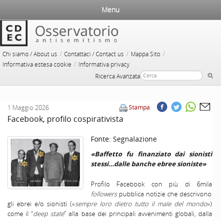
Menu
/
/
/
Chi siamo / About us
Contattaci / Contact us
Mappa Sito
/
Informativa estesa cookie
Informativa privacy
Ricerca Avanzata
1 Maggio 2026
Stampa
Facebook, profilo cospirativista
Fonte:
Segnalazione
«Baffetto fu finanziato dai sionisti
stessi…dalle banche ebree sioniste»
Profilo Facebook con più di 6mila
followers
pubblica notizie che descrivono
gli ebrei e/o sionisti («
sempre loro dietro tutto il male del mondo
»)
come il “
deep state
” alla base dei principali avvenimenti globali, dalla