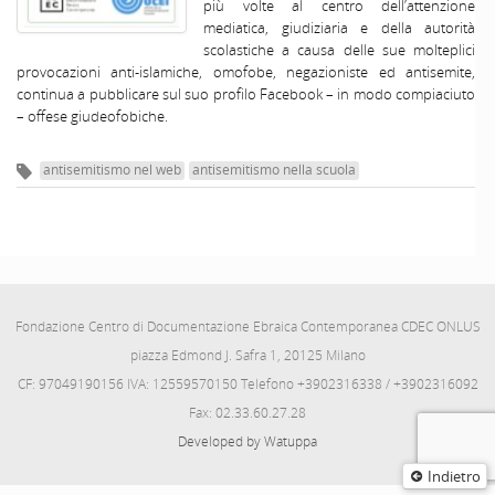
più volte al centro dell’attenzione
mediatica, giudiziaria e della autorità
scolastiche a causa delle sue molteplici
provocazioni anti-islamiche, omofobe, negazioniste ed antisemite,
continua a pubblicare sul suo profilo Facebook – in modo compiaciuto
– offese giudeofobiche.
antisemitismo nel web
antisemitismo nella scuola
Fondazione Centro di Documentazione Ebraica Contemporanea CDEC ONLUS
piazza Edmond J. Safra 1, 20125 Milano
CF: 97049190156 IVA: 12559570150 Telefono +3902316338 / +3902316092
Fax: 02.33.60.27.28
Developed by Watuppa
Indietro