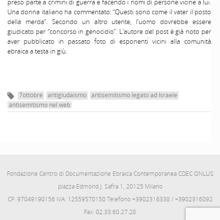
preso parte a crimini di guerra e facendo i nomi di persone vicine a lui.
Una donna italiano ha commentato: “Questi sono come il vater il posto
della merda”. Secondo un altro utente, l’uomo dovrebbe essere
giudicato per “concorso in genocidio”. L’autore del post è già noto per
aver pubblicato in passato foto di esponenti vicini alla comunità
ebraica a testa in giù.
7ottobre
antigiudaismo
antisemitismo legato ad Israele
antisemitismo nel web
Fondazione Centro di Documentazione Ebraica Contemporanea CDEC ONLUS
piazza Edmond J. Safra 1, 20125 Milano
CF: 97049190156 IVA: 12559570150 Telefono +3902316338 / +3902316092
Fax: 02.33.60.27.28