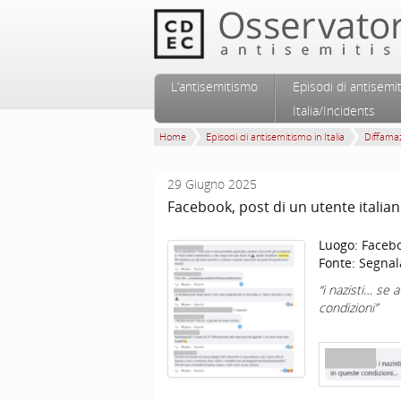
Vai al contenuto principale
Vai al contenuto secondario
L’antisemitismo
Episodi di antisemi
Menu principale
Italia/Incidents
Home
Episodi di antisemitismo in Italia
Diffamaz
29 Giugno 2025
Facebook, post di un utente itali
Luogo:
Faceb
Fonte:
Segnal
“i nazisti… se 
condizioni”