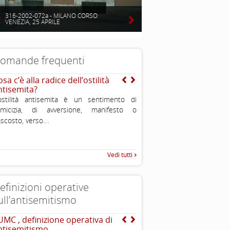
316-2002-072a - MILANO CORSO
VENEZIA, 25 APRILE
omande frequenti
sa c’è alla radice dell’ostilità
E’ vero che gli ebrei sono
ntisemita?
intelligenti?
ostilità antisemita è un sentimento di
Uno degli aspetti caratteristi
nimicizia, di avversione, manifesto o
è l’importanza che viene data 
...
scosto, verso
all’educazione ed alla conos
Vedi tutti
efinizioni operative
ull’antisemitismo
UMC , definizione operativa di
INTERNATIONAL HOLOC
ntisemitismo
REMEMBRANCE ALLIANCE