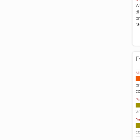
Wo
di
pr
ra
E
Mi
pr
c
Pi
‘a
Ro
co