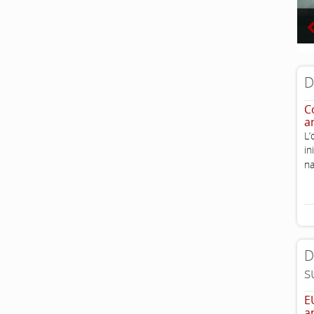
D
Co
a
L’
i
na
D
s
E
a