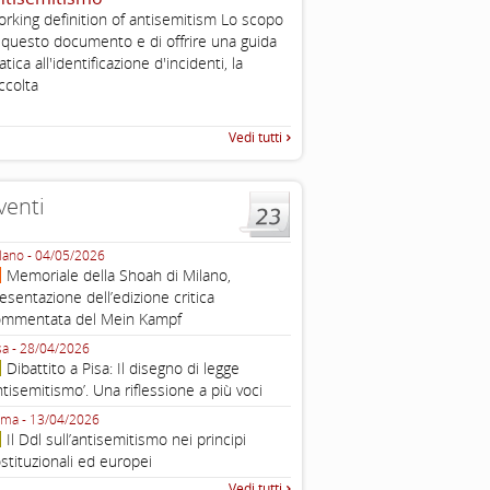
, definizione operativa d
rking definition of antisemitism Lo scopo
antisemitismo
 questo documento e di offrire una guida
IHRA Plenary Meetings Buchar
atica all'identificazione d'incidenti, la
corso della sua assemblea ple
ccolta
Vedi tutti
venti
lano - 04/05/2026
Roma - 16/03/2026
Memoriale della Shoah di Milano,
Roma, webinar “Il DDL ant
esentazione dell’edizione critica
e ombre
ommentata del Mein Kampf
Fondazione Castagneto Banca 1910
Livorno - 04/03/2026
sa - 28/04/2026
Livorno, conferenza sull’a
Dibattito a Pisa: Il disegno di legge
con Gadi Luzzatto Voghera, di
ntisemitismo’. Una riflessione a più voci
Fondazione CDEC
ma - 13/04/2026
Roma, Via della Dogana Vecchia 2
Il Ddl sull’antisemitismo nei principi
Giustiniani, Sala Zuccari - 03/03/
stituzionali ed europei
Roma, Senato, presentazi
Vedi tutti