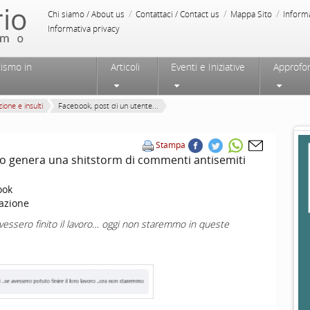
/
/
/
Chi siamo / About us
Contattaci / Contact us
Mappa Sito
Inform
Informativa privacy
tismo in
Articoli
Eventi e Iniziative
Approfo
ione e insulti
Facebook, post di un utente...
Stampa
ano genera una shitstorm di commenti antisemiti
ook
azione
avessero finito il lavoro… oggi non staremmo in queste