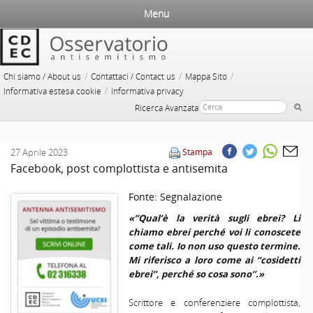
Menu
/
/
/
Chi siamo / About us
Contattaci / Contact us
Mappa Sito
/
Informativa estesa cookie
Informativa privacy
Ricerca Avanzata
27 Aprile 2023
Stampa
Facebook, post complottista e antisemita
Fonte:
Segnalazione
«”Qual’è la verità sugli ebrei? Li
chiamo ebrei perché voi li conoscete
come tali. Io non uso questo termine.
Mi riferisco a loro come ai “cosidetti
ebrei”, perché so cosa sono”.»
Scrittore e conferenziere complottista,