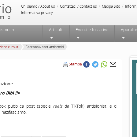
/
/
/
Chi siamo / About us
Contattaci / Contact us
Mappa Sito
Inform
Informativa privacy
tismo in
Articoli
Eventi e Iniziative
Approfo
ione e insulti
Facebook, post antisemiti
Stampa
azione
o Bibi !!»
ook pubblica post (specie
reels
da TikTok) antisionisti e di
l nazifascismo.