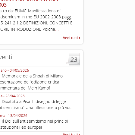
003
Working definition of antise
atto da: EUMC-Manifestations of
di questo documento e di off
tisemitism in the EU 2002-2003 pagg.
pratica all'identificazione d'inc
5-241 2.1.2 DEFINIZIONI, CONCETTI E
raccolta
...
EORIE INTRODUZIONE Poiché
Vedi tutti
venti
lano - 04/05/2026
Roma - 16/03/2026
Memoriale della Shoah di Milano,
Roma, webinar “Il DDL ant
esentazione dell’edizione critica
e ombre
ommentata del Mein Kampf
Fondazione Castagneto Banca 1910
Livorno - 04/03/2026
sa - 28/04/2026
Livorno, conferenza sull’a
Dibattito a Pisa: Il disegno di legge
con Gadi Luzzatto Voghera, di
ntisemitismo’. Una riflessione a più voci
Fondazione CDEC
ma - 13/04/2026
Roma, Via della Dogana Vecchia 2
Il Ddl sull’antisemitismo nei principi
Giustiniani, Sala Zuccari - 03/03/
stituzionali ed europei
Roma, Senato, presentazi
Vedi tutti