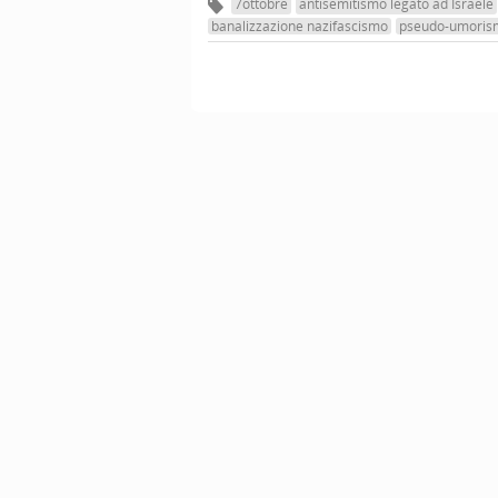
7ottobre
antisemitismo legato ad Israele
banalizzazione nazifascismo
pseudo-umoris