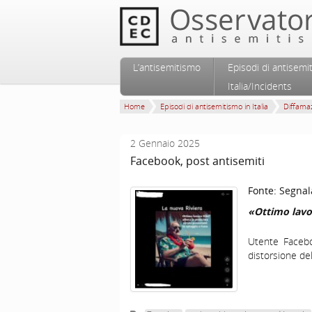
Vai al contenuto principale
Vai al contenuto secondario
L’antisemitismo
Episodi di antisemi
Menu principale
Italia/Incidents
Home
Episodi di antisemitismo in Italia
Diffamaz
2 Gennaio 2025
Facebook, post antisemiti
Fonte:
Segnal
«Ottimo lavor
Utente Faceb
distorsione de