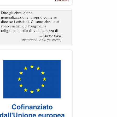
“Rapporto annuale sull’antisem
2025”
Dire gli ebrei è una
Essere uomo è un dramma
generalizzazione, proprio come se
ebreo, un altro ancora. Co
dicesse i cristiani. Ci sono ebrei e ci
ha il privilegio di vivere d
sono cristiani, e l’origine, la
nostra condizione.
religione, lo stile di vita, la razza di
sicuro comportano tanti tratti...
—
Sándor Márai
Liberazione, 2000 (postumo)
La tentazione di e