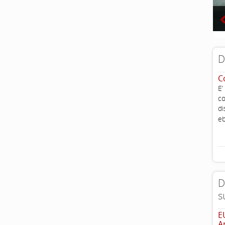
D
C
E’
co
di
eb
D
s
E
A