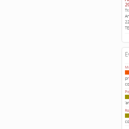
2
Tr
An
22
T
E
Mi
pr
c
Pi
‘a
Ro
co