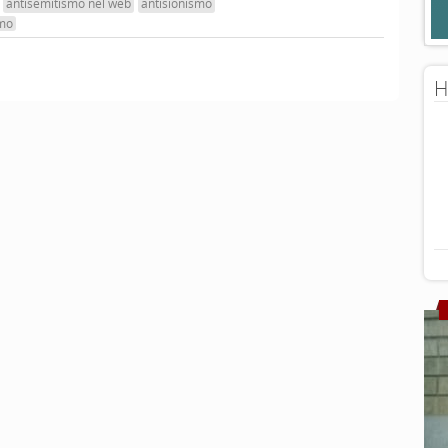
antisemitismo nel web
antisionismo
mo
H