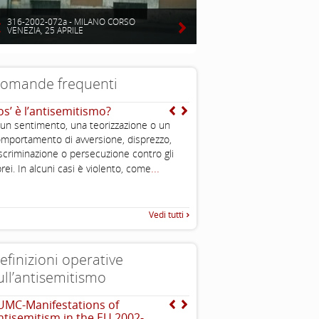
316-2002-072a - MILANO CORSO
VENEZIA, 25 APRILE
omande frequenti
os’ è l’antisemitismo?
Ma perché ce l’han tutti
loro? Qualche colpa l’a
 un sentimento, una teorizzazione o un
pure avuta…
mportamento di avversione, disprezzo,
Come abbiamo visto, il popolo
scriminazione o persecuzione contro gli
popolo della diaspora, che d
...
rei. In alcuni casi è violento, come
...
sparso per il mondo,
Vedi tutti
efinizioni operative
ull’antisemitismo
UMC-Manifestations of
EUMC , definizione opera
ntisemitism in the EU 2002-
antisemitismo