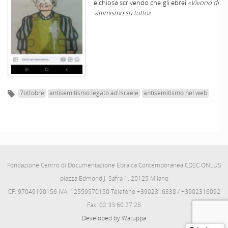
e chiosa scrivendo che gli ebrei
«Vivono di
vittimismo su tutto».
7ottobre
antisemitismo legato ad Israele
antisemitismo nel web
Fondazione Centro di Documentazione Ebraica Contemporanea CDEC ONLUS
piazza Edmond J. Safra 1, 20125 Milano
CF: 97049190156 IVA: 12559570150 Telefono +3902316338 / +3902316092
Fax: 02.33.60.27.28
Developed by Watuppa