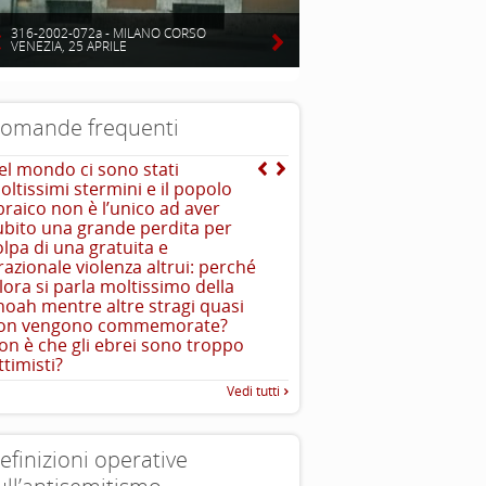
316-2002-072a - MILANO CORSO
VENEZIA, 25 APRILE
omande frequenti
el mondo ci sono stati
Mentre qual è l’origine d
oltissimi stermini e il popolo
teoria dell’uccisione de
braico non è l’unico ad aver
Dal mito di Saturno deri
ubito una grande perdita per
dell’ebreo divoratore di 
olpa di una gratuita e
...
comprenderlo
rrazionale violenza altrui: perché
llora si parla moltissimo della
hoah mentre altre stragi quasi
on vengono commemorate?
on è che gli ebrei sono troppo
ttimisti?
Vedi tutti
efinizioni operative