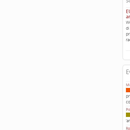
s
E
a
Wo
di
pr
ra
E
Mi
pr
c
Pi
‘a
Ro