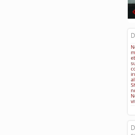
D
N
m
e
s
c
i
a
S
n
N
vi
D