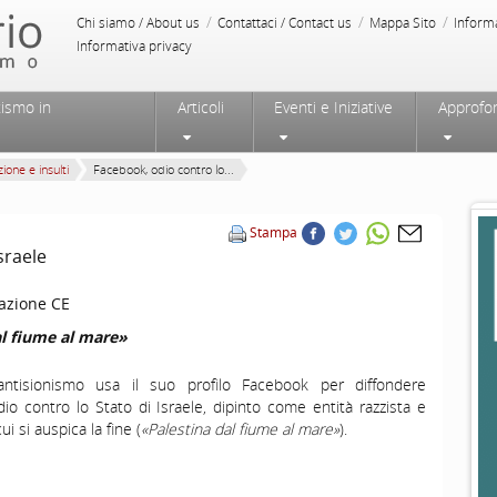
/
/
/
Chi siamo / About us
Contattaci / Contact us
Mappa Sito
Inform
Informativa privacy
tismo in
Articoli
Eventi e Iniziative
Approfo
ione e insulti
Facebook, odio contro lo...
Stampa
sraele
azione CE
al fiume al mare»
l’antisionismo usa il suo profilo Facebook per diffondere
io contro lo Stato di Israele, dipinto come entità razzista e
ui si auspica la fine (
«Palestina dal fiume al mare»
).