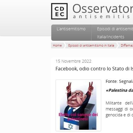
Vai al contenuto principale
Vai al contenuto secondario
L’antisemitismo
Episodi di antisemi
Menu principale
Italia/Incidents
Home
Episodi di antisemitismo in Italia
Diffamaz
15 Novembre 2022
Facebook, odio contro lo Stato di I
Fonte:
Segnal
«Palestina d
Militante del
messaggi di od
genocida e di c