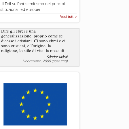
Roma, Via della Dogana Vecchia 2
Il Ddl sull’antisemitismo nei principi
Giustiniani, Sala Zuccari - 03/03/
stituzionali ed europei
Roma, Senato, presentazi
Vedi tutti
“Rapporto annuale sull’antisem
2025”
Dire gli ebrei è una
Essere uomo è un dramma
generalizzazione, proprio come se
ebreo, un altro ancora. Co
dicesse i cristiani. Ci sono ebrei e ci
ha il privilegio di vivere d
sono cristiani, e l’origine, la
nostra condizione.
religione, lo stile di vita, la razza di
sicuro comportano tanti tratti...
—
Sándor Márai
Liberazione, 2000 (postumo)
La tentazione di e