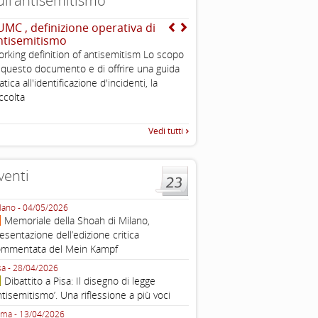
ull’antisemitismo
UMC , definizione operativa di
EUMC-Manifestations of
ntisemitismo
Antisemitism in the EU 
2003
rking definition of antisemitism Lo scopo
Tratto da: EUMC-Manifestati
 questo documento e di offrire una guida
Antisemitism in the EU 2002
atica all'identificazione d'incidenti, la
225-241 2.1.2 DEFINIZIONI,
ccolta
TEORIE INTRODUZIONE Poic
Vedi tutti
venti
lano - 04/05/2026
Roma - 16/03/2026
Memoriale della Shoah di Milano,
Roma, webinar “Il DDL ant
esentazione dell’edizione critica
e ombre
ommentata del Mein Kampf
Fondazione Castagneto Banca 1910
Livorno - 04/03/2026
sa - 28/04/2026
Livorno, conferenza sull’a
Dibattito a Pisa: Il disegno di legge
con Gadi Luzzatto Voghera, di
ntisemitismo’. Una riflessione a più voci
Fondazione CDEC
ma - 13/04/2026