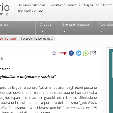
/
/
/
Chi siamo / About us
Contattaci / Contact us
Mappa Sito
Inform
Informativa privacy
tismo in
Articoli
Eventi e Iniziative
Approfo
ione e insulti
Facebook, nuovo meme...
Stampa
ta
azione
 globalismo unipolare e razzista”
to dalla guerra contro l’Ucraina, odiatori degli ebrei postano
otipati dove si afferma che Israele sottopone i palestinesi a
ggiori (apartheid, massacri gratuiti, etc.) rispetto all’invasione
d opera dei russi, ma data la potenza del sionismo “
globalismo
zista”
, nessuno osa schierarsi perché è «
come toccare i fili
i viene accusati di antisemitismo.