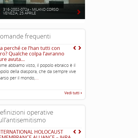
316-2002-072a - MILANO CORSO
VENEZIA, 25 APRILE
omande frequenti
a perché ce l’han tutti con
Si sente spesso dire che 
oro? Qualche colpa l’avranno
sono molto potenti ed in
ure avuta…
puoi spiegarmi perché?
...
me abbiamo visto, il popolo ebraico è il
polo della diaspora, che da sempre vive
...
arso per il mondo,
Vedi tutti
efinizioni operative
ull’antisemitismo
NTERNATIONAL HOLOCAUST
EUMC-Manifestations of
EMEMBRANCE ALLIANCE – IHRA
Antisemitism in the EU 