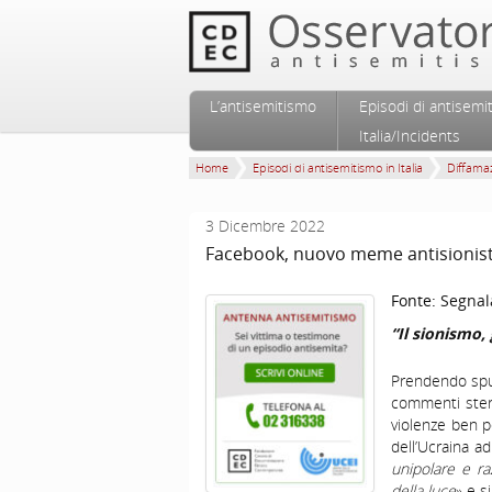
Vai al contenuto principale
Vai al contenuto secondario
L’antisemitismo
Episodi di antisemi
Menu principale
Italia/Incidents
Home
Episodi di antisemitismo in Italia
Diffamaz
3 Dicembre 2022
Facebook, nuovo meme antisionis
Fonte:
Segnal
“Il sionismo,
Prendendo spun
commenti stere
violenze ben pe
dell’Ucraina a
unipolare e raz
della luce
» e s