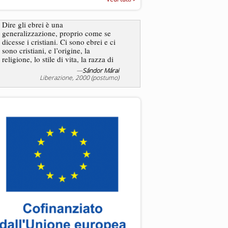
“Rapporto annuale sull’antisem
2025”
Dire gli ebrei è una
Essere uomo è un dramma
generalizzazione, proprio come se
ebreo, un altro ancora. Co
dicesse i cristiani. Ci sono ebrei e ci
ha il privilegio di vivere d
sono cristiani, e l’origine, la
nostra condizione.
religione, lo stile di vita, la razza di
sicuro comportano tanti tratti...
—
Sándor Márai
Liberazione, 2000 (postumo)
La tentazione di e