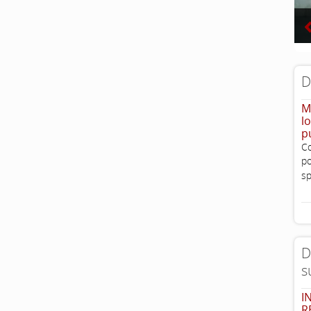
D
M
l
p
Co
po
sp
D
s
I
R