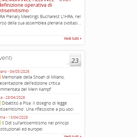
 definizione operativa di
2003
ntisemitismo
Tratto da: EUMC-Manifestati
RA Plenary Meetings Bucharest L’IHRA, nel
Antisemitism in the EU 2002
...
rso della sua assemblea plenaria svoltasi
225-241 2.1.2 DEFINIZIONI,
TEORIE INTRODUZIONE Poic
Vedi tutti
venti
lano - 04/05/2026
Roma - 16/03/2026
Memoriale della Shoah di Milano,
Roma, webinar “Il DDL ant
esentazione dell’edizione critica
e ombre
ommentata del Mein Kampf
Fondazione Castagneto Banca 1910
Livorno - 04/03/2026
sa - 28/04/2026
Livorno, conferenza sull’a
Dibattito a Pisa: Il disegno di legge
con Gadi Luzzatto Voghera, di
ntisemitismo’. Una riflessione a più voci
Fondazione CDEC
ma - 13/04/2026
Roma, Via della Dogana Vecchia 2
Il Ddl sull’antisemitismo nei principi
Giustiniani, Sala Zuccari - 03/03/
stituzionali ed europei
Roma, Senato, presentazi
Vedi tutti