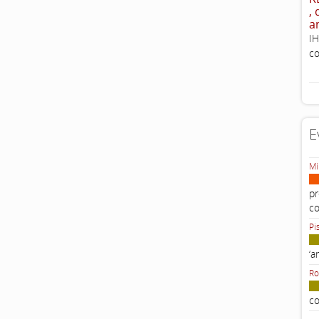
,
a
IH
co
E
Mi
pr
c
Pi
‘a
Ro
co