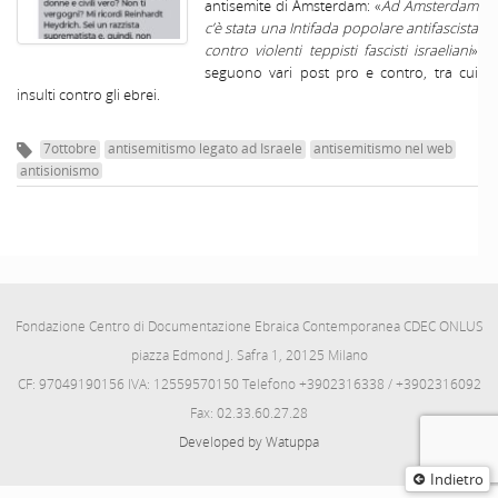
antisemite di Amsterdam: «
Ad Amsterdam
c’è stata una Intifada popolare antifascista
contro violenti teppisti fascisti israeliani
»
seguono vari post pro e contro, tra cui
insulti contro gli ebrei.
7ottobre
antisemitismo legato ad Israele
antisemitismo nel web
antisionismo
Fondazione Centro di Documentazione Ebraica Contemporanea CDEC ONLUS
piazza Edmond J. Safra 1, 20125 Milano
CF: 97049190156 IVA: 12559570150 Telefono +3902316338 / +3902316092
Fax: 02.33.60.27.28
Developed by Watuppa
Indietro