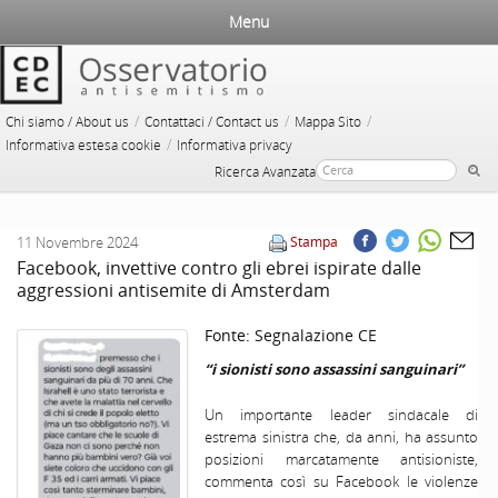
Menu
/
/
/
Chi siamo / About us
Contattaci / Contact us
Mappa Sito
/
Informativa estesa cookie
Informativa privacy
Ricerca Avanzata
11 Novembre 2024
Stampa
Facebook, invettive contro gli ebrei ispirate dalle
aggressioni antisemite di Amsterdam
Fonte:
Segnalazione CE
“i sionisti sono assassini sanguinari”
Un importante leader sindacale di
estrema sinistra che, da anni, ha assunto
posizioni marcatamente antisioniste,
commenta così su Facebook le violenze