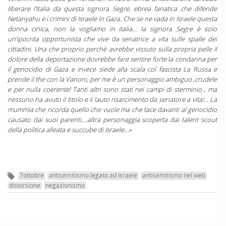
liberare l’Italia da questa signora Segre, ebrea fanatica che difende
Netanyahu e i crimini di Israele in Gaza. Che se ne vada in Israele questa
donna cinica, non la vogliamo in italia… la signora Segre è solo
un’ipocrita opportunista che vive da senatrice a vita sulle spalle dei
cittadini. Una che proprio perchè avrebbe vissuto sulla propria pelle il
dolore della deportazione dovrebbe fare sentire forte la condanna per
il genocidio di Gaza e invece siede alla scala col fascista La Russa e
prende il the con la Vanoni, per me è un personaggio ambiguo ,crudele
e per nulla coerente! Tanti altri sono stati nei campi di sterminio , ma
nessuno ha avuto il titolo e il lauto risarcimento da senatore a vita!… La
mummia che ricorda quello che vuole ma che tace davanti al genocidio
causato dai suoi parenti….altra personaggia scoperta dai talent scout
della politica alleata e succube di Israele…»
7ottobre
antisemitismo legato ad Israele
antisemitismo nel web
distorsione
negazionismo