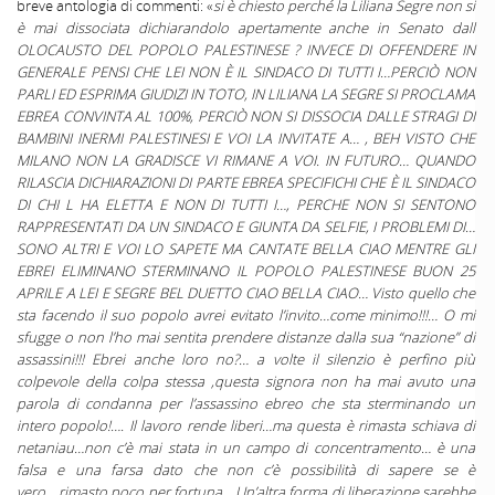
breve antologia di commenti: «
si è chiesto perché la Liliana Segre non si
è mai dissociata dichiarandolo apertamente anche in Senato dall
OLOCAUSTO DEL POPOLO PALESTINESE ? INVECE DI OFFENDERE IN
GENERALE PENSI CHE LEI NON È IL SINDACO DI TUTTI I…PERCIÒ NON
PARLI ED ESPRIMA GIUDIZI IN TOTO, IN LILIANA LA SEGRE SI PROCLAMA
EBREA CONVINTA AL 100%, PERCIÒ NON SI DISSOCIA DALLE STRAGI DI
BAMBINI INERMI PALESTINESI E VOI LA INVITATE A… , BEH VISTO CHE
MILANO NON LA GRADISCE VI RIMANE A VOI. IN FUTURO… QUANDO
RILASCIA DICHIARAZIONI DI PARTE EBREA SPECIFICHI CHE È IL SINDACO
DI CHI L HA ELETTA E NON DI TUTTI I…, PERCHE NON SI SENTONO
RAPPRESENTATI DA UN SINDACO E GIUNTA DA SELFIE, I PROBLEMI DI…
SONO ALTRI E VOI LO SAPETE MA CANTATE BELLA CIAO MENTRE GLI
EBREI ELIMINANO STERMINANO IL POPOLO PALESTINESE BUON 25
APRILE A LEI E SEGRE BEL DUETTO CIAO BELLA CIAO… Visto quello che
sta facendo il suo popolo avrei evitato l’invito…come minimo!!!… O mi
sfugge o non l’ho mai sentita prendere distanze dalla sua “nazione” di
assassini!!! Ebrei anche loro no?… a volte il silenzio è perfino più
colpevole della colpa stessa ,questa signora non ha mai avuto una
parola di condanna per l’assassino ebreo che sta sterminando un
intero popolo!…. Il lavoro rende liberi…ma questa è rimasta schiava di
netaniau…non c’è mai stata in un campo di concentramento… è una
falsa e una farsa dato che non c’è possibilità di sapere se è
vero….rimasto poco per fortuna… Un’altra forma di liberazione sarebbe