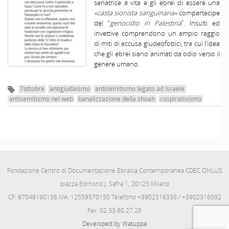
senatrice a vita e gli ebrei di essere una
«casta sionista sanguinaria»
compartecipe
del “
genocidio in Palestina
”. Insulti ed
invettive comprendono un ampio raggio
di miti di accusa giudeofobici, tra cui l’idea
che gli ebrei siano animati da odio verso il
genere umano.
7ottobre
antigiudaismo
antisemitismo legato ad Israele
antisemitismo nel web
banalizzazione della shoah
cospirativismo
Fondazione Centro di Documentazione Ebraica Contemporanea CDEC ONLUS
piazza Edmond J. Safra 1, 20125 Milano
CF: 97049190156 IVA: 12559570150 Telefono +3902316338 / +3902316092
Fax: 02.33.60.27.28
Developed by Watuppa