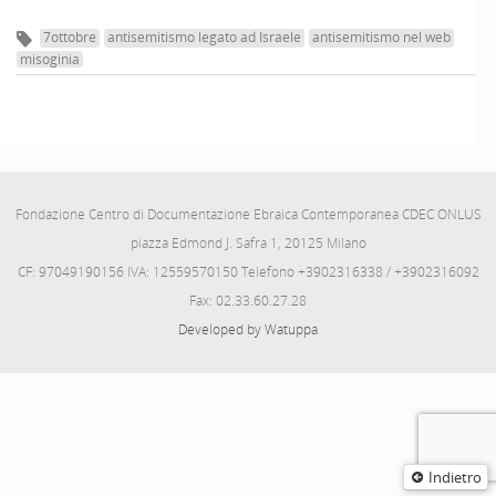
7ottobre
antisemitismo legato ad Israele
antisemitismo nel web
misoginia
Fondazione Centro di Documentazione Ebraica Contemporanea CDEC ONLUS
piazza Edmond J. Safra 1, 20125 Milano
CF: 97049190156 IVA: 12559570150 Telefono +3902316338 / +3902316092
Fax: 02.33.60.27.28
Developed by Watuppa
Indietro