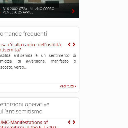
316-2002-072a - MILANO CORSO
VENEZIA, 25 APRILE
omande frequenti
sa c’è alla radice dell’ostilità
E’ vero che gli ebrei so
ntisemita?
stati perseguitati nella s
ostilità antisemita è un sentimento di
No, non è vero. Nel corso dei
nimicizia, di avversione, manifesto o
stati sia periodi di dura pers
...
.
scosto, verso
periodi di felice convivenza o
Vedi tutti
efinizioni operative
ull’antisemitismo
UMC-Manifestations of
Dichiarazione di Berlino
ntisemitism in the EU 2002-
l’antisemitismo