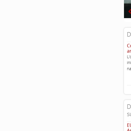
D
Co
a
L’
i
na
D
s
E
A