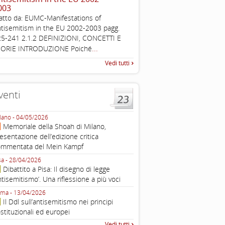
003
Esimi delegati, permettetemi
atto da: EUMC-Manifestations of
una sintesi dei lavori di ques
tisemitism in the EU 2002-2003 pagg.
quella che vorrei chiamare “D
5-241 2.1.2 DEFINIZIONI, CONCETTI E
...
EORIE INTRODUZIONE Poiché
Vedi tutti
venti
lano - 04/05/2026
Roma - 16/03/2026
Memoriale della Shoah di Milano,
Roma, webinar “Il DDL ant
esentazione dell’edizione critica
e ombre
ommentata del Mein Kampf
Fondazione Castagneto Banca 1910
Livorno - 04/03/2026
sa - 28/04/2026
Livorno, conferenza sull’a
Dibattito a Pisa: Il disegno di legge
con Gadi Luzzatto Voghera, di
ntisemitismo’. Una riflessione a più voci
Fondazione CDEC
ma - 13/04/2026
Roma, Via della Dogana Vecchia 2
Il Ddl sull’antisemitismo nei principi
Giustiniani, Sala Zuccari - 03/03/
stituzionali ed europei
Roma, Senato, presentazi
Vedi tutti