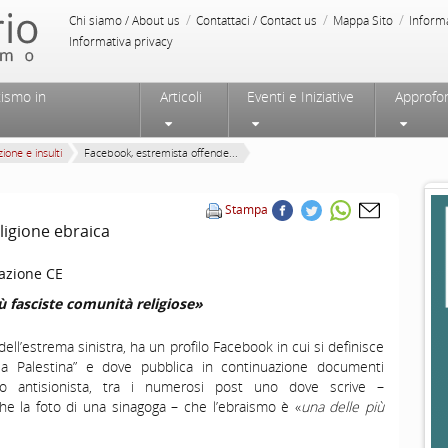
/
/
/
Chi siamo / About us
Contattaci / Contact us
Mappa Sito
Inform
Informativa privacy
tismo in
Articoli
Eventi e Iniziative
Approfo
ione e insulti
Facebook, estremista offende...
Stampa
ligione ebraica
azione CE
ù fasciste comunità religiose»
ell’estrema sinistra, ha un profilo Facebook in cui si definisce
r la Palestina” e dove pubblica in continuazione documenti
smo antisionista, tra i numerosi post uno dove scrive –
e la foto di una sinagoga – che l’ebraismo è «
una delle più