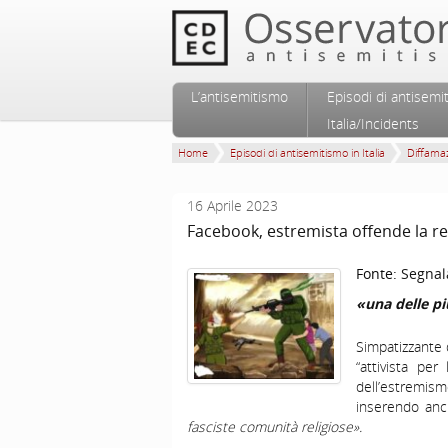
Vai al contenuto principale
Vai al contenuto secondario
L’antisemitismo
Episodi di antisemi
Menu principale
Italia/Incidents
Home
Episodi di antisemitismo in Italia
Diffamaz
16 Aprile 2023
Facebook, estremista offende la re
Fonte:
Segnal
«una delle pi
Simpatizzante d
“attivista pe
dell’estremi
inserendo anch
fasciste comunità religiose».