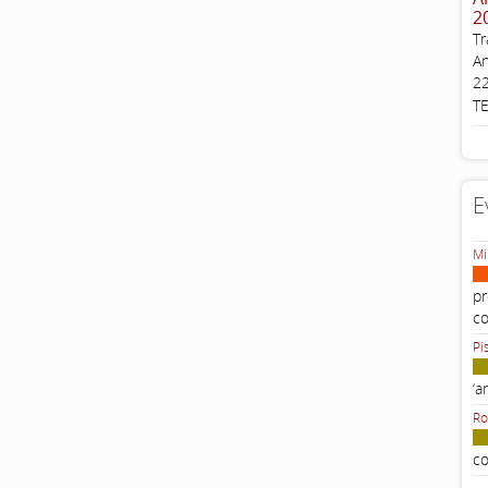
2
Tr
An
22
T
E
Mi
pr
c
Pi
‘a
Ro
co