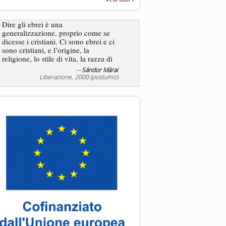
“Rapporto annuale sull’antisem
2025”
Dire gli ebrei è una
Essere uomo è un dramma
generalizzazione, proprio come se
ebreo, un altro ancora. Co
dicesse i cristiani. Ci sono ebrei e ci
ha il privilegio di vivere d
sono cristiani, e l’origine, la
nostra condizione.
religione, lo stile di vita, la razza di
sicuro comportano tanti tratti...
—
Sándor Márai
Liberazione, 2000 (postumo)
La tentazione di e