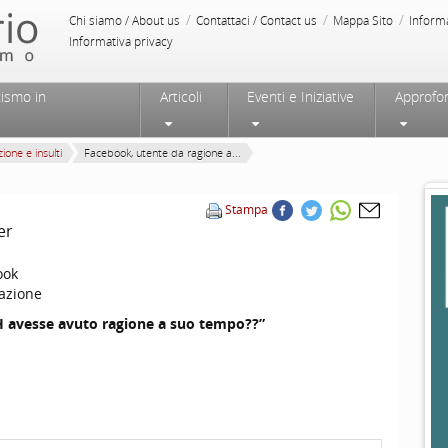
/
/
/
Chi siamo / About us
Contattaci / Contact us
Mappa Sito
Inform
Informativa privacy
tismo in
Articoli
Eventi e Iniziative
Approfo
ione e insulti
Facebook, utente da ragione a...
Stampa
er
ook
azione
H avesse avuto ragione a suo tempo??”