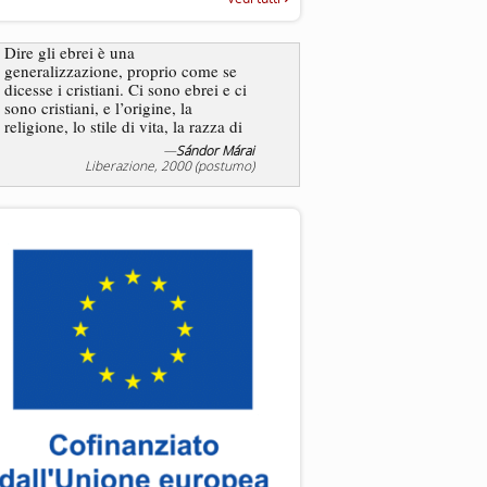
“Rapporto annuale sull’antisem
2025”
Dire gli ebrei è una
generalizzazione, proprio come se
L’antisemitismo non è un
dicesse i cristiani. Ci sono ebrei e ci
degli ebrei bensì degli ant
sono cristiani, e l’origine, la
religione, lo stile di vita, la razza di
sicuro comportano tanti tratti...
—
Sándor Márai
—
Jea
Liberazione, 2000 (postumo)