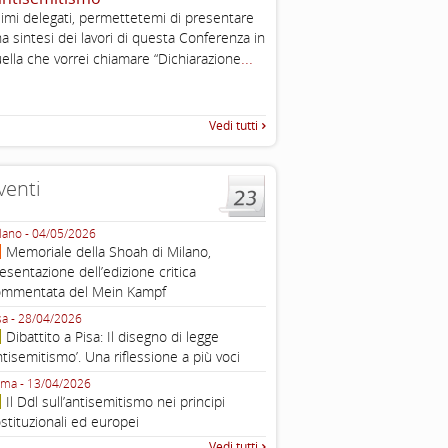
imi delegati, permettetemi di presentare
Working definition of antise
a sintesi dei lavori di questa Conferenza in
di questo documento e di off
...
pratica all'identificazione d'inc
ella che vorrei chiamare “Dichiarazione
raccolta
Vedi tutti
venti
lano - 04/05/2026
Roma - 16/03/2026
Memoriale della Shoah di Milano,
Roma, webinar “Il DDL ant
esentazione dell’edizione critica
e ombre
ommentata del Mein Kampf
Fondazione Castagneto Banca 1910
Livorno - 04/03/2026
sa - 28/04/2026
Livorno, conferenza sull’a
Dibattito a Pisa: Il disegno di legge
con Gadi Luzzatto Voghera, di
ntisemitismo’. Una riflessione a più voci
Fondazione CDEC
ma - 13/04/2026
Roma, Via della Dogana Vecchia 2
Il Ddl sull’antisemitismo nei principi
Giustiniani, Sala Zuccari - 03/03/
stituzionali ed europei
Roma, Senato, presentazi
Vedi tutti