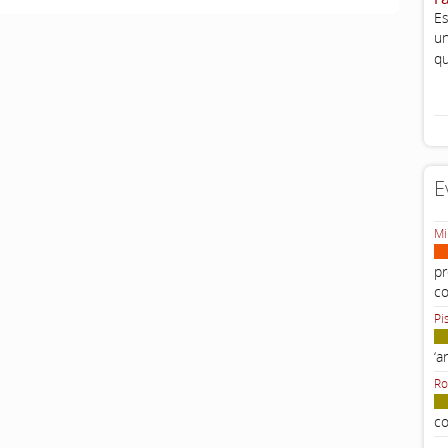
Es
un
qu
E
Mi
pr
c
Pi
‘a
Ro
co