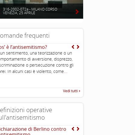
316-2002-072a - MILANO CORSO
VENEZIA, 25 APRILE
omande frequenti
os’ è l’antisemitismo?
Si sente spesso dire che 
sono molto potenti ed in
 un sentimento, una teorizzazione o un
puoi spiegarmi perché?
mportamento di avversione, disprezzo,
...
scriminazione o persecuzione contro gli
...
rei. In alcuni casi è violento, come
Vedi tutti
efinizioni operative
ull’antisemitismo
ichiarazione di Berlino contro
EUMC , definizione opera
’antisemitismo
antisemitismo