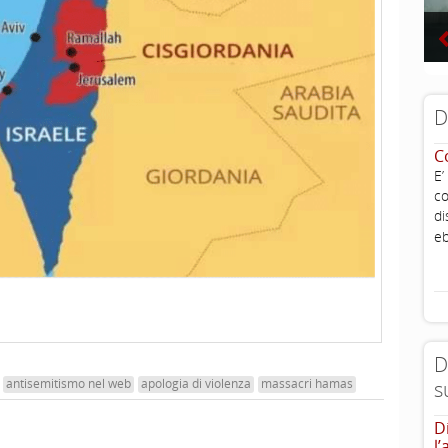
D
C
E’
co
di
eb
D
antisemitismo nel web
apologia di violenza
massacri hamas
s
D
l