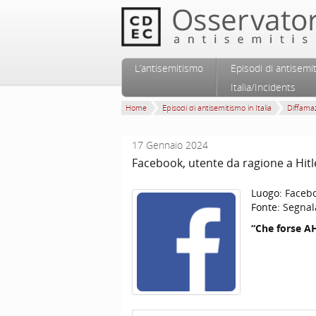
Vai al contenuto principale
Vai al contenuto secondario
L’antisemitismo
Episodi di antisemi
Menu principale
Italia/Incidents
Home
Episodi di antisemitismo in Italia
Diffamaz
17 Gennaio 2024
Facebook, utente da ragione a Hitl
Luogo:
Faceb
Fonte:
Segnal
“Che forse A