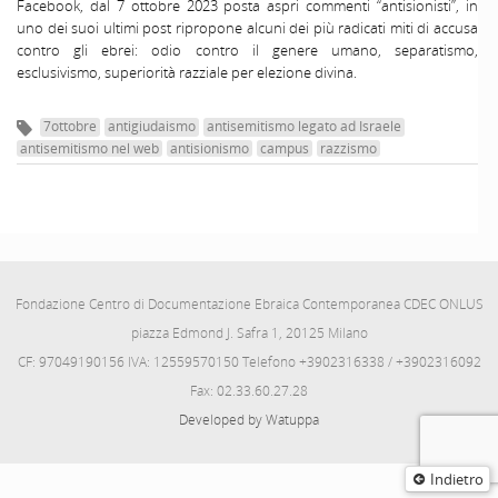
Facebook, dal 7 ottobre 2023 posta aspri commenti “antisionisti”, in
uno dei suoi ultimi post ripropone alcuni dei più radicati miti di accusa
contro gli ebrei: odio contro il genere umano, separatismo,
esclusivismo, superiorità razziale per elezione divina.
7ottobre
antigiudaismo
antisemitismo legato ad Israele
antisemitismo nel web
antisionismo
campus
razzismo
Fondazione Centro di Documentazione Ebraica Contemporanea CDEC ONLUS
piazza Edmond J. Safra 1, 20125 Milano
CF: 97049190156 IVA: 12559570150 Telefono +3902316338 / +3902316092
Fax: 02.33.60.27.28
Developed by Watuppa
Indietro