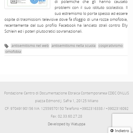
di polemiche che gli hanno causato
problemi con il suo istituto scolastico. Il
suo estremismo lo porta spesso ad essere
ospite di trasmissioni televisive dove fa sfoggio di una rozza omofobia,
recentemente dal suo profilo Facebook ha lanciato strali contro Elly
Schlein ed i poteri plutocratici sovranazionali.
antisemitismo nel web
antisemitismo nella scuola
cospirativismo
omofobia
Fondazione Centro di Documentazione Ebraica Contemporanea CDEC ONLUS
piazza Edmond J. Safra 1, 20125 Milano
CF: 97049190156 IVA: 12559570150 Telefono +3902316338 / +3902316092
Fax: 02.33.60.27.28
Developed by Watuppa
Indietro