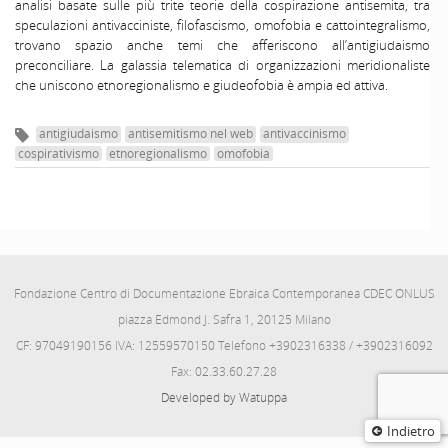
analisi basate sulle più trite teorie della cospirazione antisemita, tra
speculazioni antivacciniste, filofascismo, omofobia e cattointegralismo,
trovano spazio anche temi che afferiscono all’antigiudaismo
preconciliare. La galassia telematica di organizzazioni meridionaliste
che uniscono etnoregionalismo e giudeofobia è ampia ed attiva.
antigiudaismo
antisemitismo nel web
antivaccinismo
cospirativismo
etnoregionalismo
omofobia
Fondazione Centro di Documentazione Ebraica Contemporanea CDEC ONLUS
piazza Edmond J. Safra 1, 20125 Milano
CF: 97049190156 IVA: 12559570150 Telefono +3902316338 / +3902316092
Fax: 02.33.60.27.28
Developed by Watuppa
Indietro